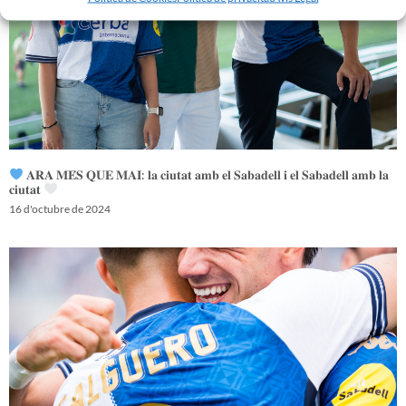
𝐀𝐑𝐀 𝐌𝐄́𝐒 𝐐𝐔𝐄 𝐌𝐀𝐈: 𝐥𝐚 𝐜𝐢𝐮𝐭𝐚𝐭 𝐚𝐦𝐛 𝐞𝐥 𝐒𝐚𝐛𝐚𝐝𝐞𝐥𝐥 𝐢 𝐞𝐥 𝐒𝐚𝐛𝐚𝐝𝐞𝐥𝐥 𝐚𝐦𝐛 𝐥𝐚
𝐜𝐢𝐮𝐭𝐚𝐭
16 d'octubre de 2024