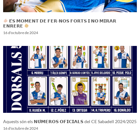
𝗘́𝗦 𝗠𝗢𝗠𝗘𝗡𝗧 𝗗𝗘 𝗙𝗘𝗥-𝗡𝗢𝗦 𝗙𝗢𝗥𝗧𝗦 𝗜 𝗡𝗢 𝗠𝗜𝗥𝗔𝗥
𝗘𝗡𝗥𝗘𝗥𝗘
16 d'octubre de 2024
Aquests són els 𝗡𝗨́𝗠𝗘𝗥𝗢𝗦 𝗢𝗙𝗜𝗖𝗜𝗔𝗟𝗦 del CE Sabadell 2024/2025
16 d'octubre de 2024