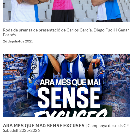
Roda de premsa de presentació de Carlos García, Diego Fuoli i Genar
Fornés
26 de juliol de 2025
𝗔𝗥𝗔 𝗠𝗘́𝗦 𝗤𝗨𝗘 𝗠𝗔𝗜: 𝗦𝗘𝗡𝗦𝗘 𝗘𝗫𝗖𝗨𝗦𝗘𝗦 | Campanya de socis CE
Sabadell 2025/2026