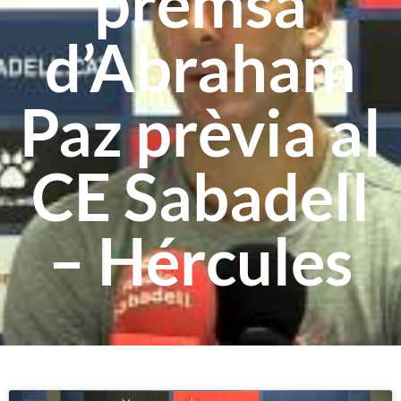
premsa
d’Abraham
Paz prèvia al
CE Sabadell
– Hércules