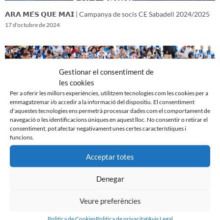
𝗔𝗥𝗔 𝗠𝗘́𝗦 𝗤𝗨𝗘 𝗠𝗔𝗜 | Campanya de socis CE Sabadell 2024/2025
17 d'octubre de 2024
Gestionar el consentiment de
les cookies
Per a oferir les millors experiències, utilitzem tecnologies com les cookies per a
emmagatzemar i/o accedir a la informació del dispositiu. El consentiment
d'aquestes tecnologies ens permetrà processar dades com el comportament de
navegació o les identificacions úniques en aquest lloc. No consentir o retirar el
consentiment, pot afectar negativament unes certes característiques i
funcions.
Acceptar totes
𝑽𝒆𝒏𝒊𝒎 𝒅’𝒖𝒏𝒂 𝒈𝒓𝒂𝒏 𝒃𝒂𝒕𝒂𝒍𝒍𝒂…𝒊 𝒂𝒏𝒆𝒎 𝒂 𝒑𝒆𝒓 𝒍𝒂 𝒔𝒆𝒈𝒖̈𝒆𝒏𝒕
16 d'octubre de 2024
Denegar
Veure preferències
Politica de Cookies
Politica de privacitat
Avis Legal