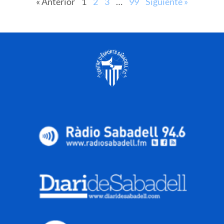
« Anterior
1
2
3
…
99
Siguiente »