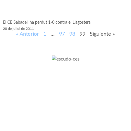
El CE Sabadell ha perdut 1-0 contra el Llagostera
28 de juliol de 2011
« Anterior
1
…
97
98
99
Siguiente »