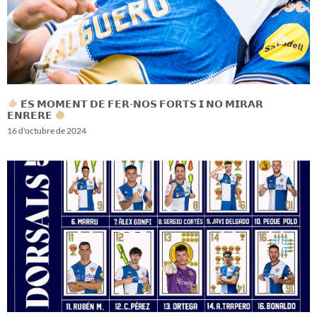
𝗘́𝗦 𝗠𝗢𝗠𝗘𝗡𝗧 𝗗𝗘 𝗙𝗘𝗥-𝗡𝗢𝗦 𝗙𝗢𝗥𝗧𝗦 𝗜 𝗡𝗢 𝗠𝗜𝗥𝗔𝗥
𝗘𝗡𝗥𝗘𝗥𝗘
16 d'octubre de 2024