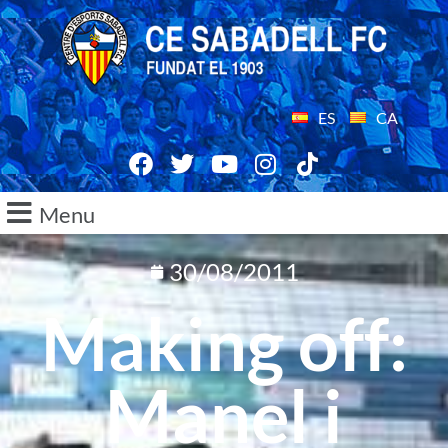
ES
CA
Menu
30/08/2011
Making off:
Manel i