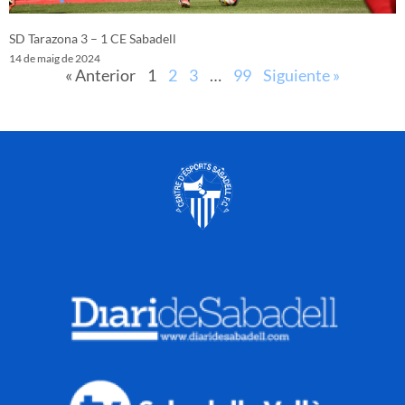
SD Tarazona 3 – 1 CE Sabadell
14 de maig de 2024
« Anterior
1
2
3
…
99
Siguiente »