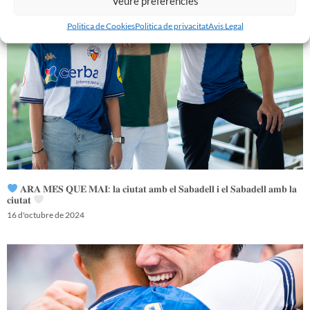
Veure preferències
Politica de Cookies
Politica de privacitat
Avis Legal
𝐀𝐑𝐀 𝐌𝐄́𝐒 𝐐𝐔𝐄 𝐌𝐀𝐈: 𝐥𝐚 𝐜𝐢𝐮𝐭𝐚𝐭 𝐚𝐦𝐛 𝐞𝐥 𝐒𝐚𝐛𝐚𝐝𝐞𝐥𝐥 𝐢 𝐞𝐥 𝐒𝐚𝐛𝐚𝐝𝐞𝐥𝐥 𝐚𝐦𝐛 𝐥𝐚
𝐜𝐢𝐮𝐭𝐚𝐭
16 d'octubre de 2024