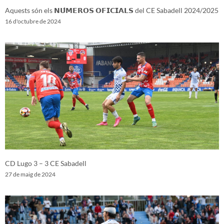
Aquests són els 𝗡𝗨́𝗠𝗘𝗥𝗢𝗦 𝗢𝗙𝗜𝗖𝗜𝗔𝗟𝗦 del CE Sabadell 2024/2025
16 d'octubre de 2024
CD Lugo 3 – 3 CE Sabadell
27 de maig de 2024