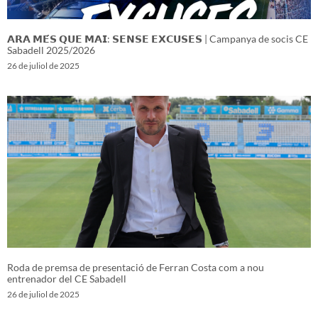
𝗔𝗥𝗔 𝗠𝗘́𝗦 𝗤𝗨𝗘 𝗠𝗔𝗜: 𝗦𝗘𝗡𝗦𝗘 𝗘𝗫𝗖𝗨𝗦𝗘𝗦 | Campanya de socis CE
Sabadell 2025/2026
26 de juliol de 2025
Roda de premsa de presentació de Ferran Costa com a nou
entrenador del CE Sabadell
26 de juliol de 2025