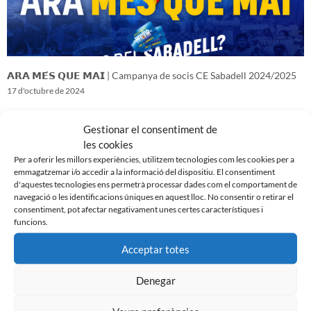
𝗔𝗥𝗔 𝗠𝗘́𝗦 𝗤𝗨𝗘 𝗠𝗔𝗜 | Campanya de socis CE Sabadell 2024/2025
17 d'octubre de 2024
Gestionar el consentiment de
les cookies
Per a oferir les millors experiències, utilitzem tecnologies com les cookies per a
emmagatzemar i/o accedir a la informació del dispositiu. El consentiment
d'aquestes tecnologies ens permetrà processar dades com el comportament de
navegació o les identificacions úniques en aquest lloc. No consentir o retirar el
consentiment, pot afectar negativament unes certes característiques i
funcions.
Acceptar totes
Denegar
𝑽𝒆𝒏𝒊𝒎 𝒅’𝒖𝒏𝒂 𝒈𝒓𝒂𝒏 𝒃𝒂𝒕𝒂𝒍𝒍𝒂…𝒊 𝒂𝒏𝒆𝒎 𝒂 𝒑𝒆𝒓 𝒍𝒂 𝒔𝒆𝒈𝒖̈𝒆𝒏𝒕
16 d'octubre de 2024