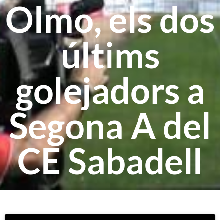
Olmo, els dos
últims
golejadors a
Segona A del
CE Sabadell