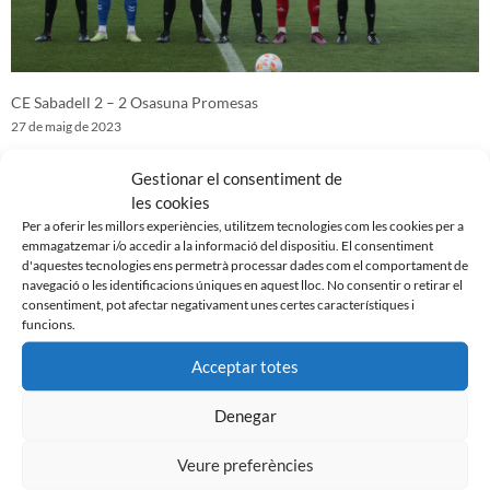
CE Sabadell 2 – 2 Osasuna Promesas
27 de maig de 2023
Gestionar el consentiment de
les cookies
Per a oferir les millors experiències, utilitzem tecnologies com les cookies per a
emmagatzemar i/o accedir a la informació del dispositiu. El consentiment
d'aquestes tecnologies ens permetrà processar dades com el comportament de
navegació o les identificacions úniques en aquest lloc. No consentir o retirar el
consentiment, pot afectar negativament unes certes característiques i
funcions.
Acceptar totes
Denegar
UE Cornellà 1 – 0 CE Sabadell
20 de maig de 2023
Veure preferències