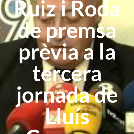
Ruiz i Roda
de premsa
prèvia a la
tercera
jornada de
Lluís