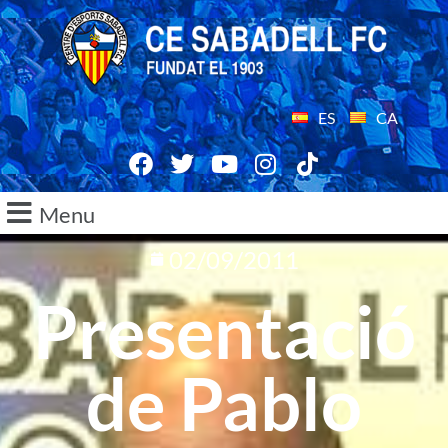
ES
CA
Menu
02/09/2011
Presentació
de Pablo