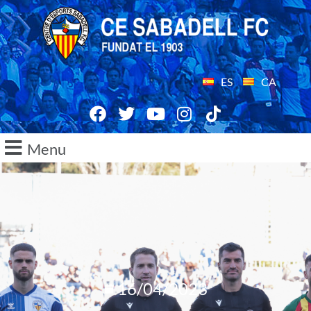
ES
CA
Menu
16/04/2023