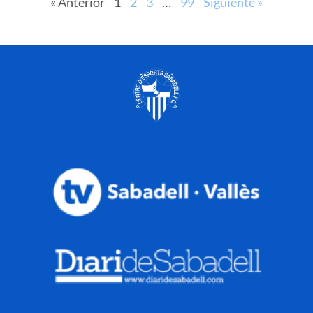
« Anterior
1
2
3
…
99
Siguiente »