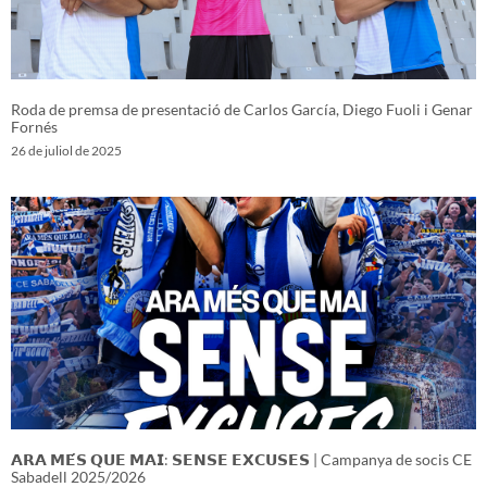
Roda de premsa de presentació de Carlos García, Diego Fuoli i Genar
Fornés
26 de juliol de 2025
𝗔𝗥𝗔 𝗠𝗘́𝗦 𝗤𝗨𝗘 𝗠𝗔𝗜: 𝗦𝗘𝗡𝗦𝗘 𝗘𝗫𝗖𝗨𝗦𝗘𝗦 | Campanya de socis CE
Sabadell 2025/2026