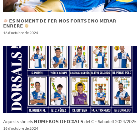
𝗘́𝗦 𝗠𝗢𝗠𝗘𝗡𝗧 𝗗𝗘 𝗙𝗘𝗥-𝗡𝗢𝗦 𝗙𝗢𝗥𝗧𝗦 𝗜 𝗡𝗢 𝗠𝗜𝗥𝗔𝗥
𝗘𝗡𝗥𝗘𝗥𝗘
16 d'octubre de 2024
Aquests són els 𝗡𝗨́𝗠𝗘𝗥𝗢𝗦 𝗢𝗙𝗜𝗖𝗜𝗔𝗟𝗦 del CE Sabadell 2024/2025
16 d'octubre de 2024