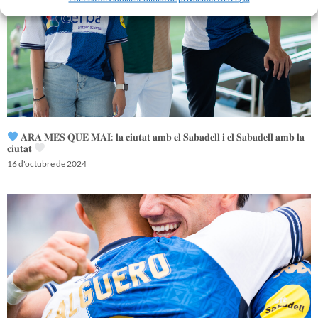
𝐀𝐑𝐀 𝐌𝐄́𝐒 𝐐𝐔𝐄 𝐌𝐀𝐈: 𝐥𝐚 𝐜𝐢𝐮𝐭𝐚𝐭 𝐚𝐦𝐛 𝐞𝐥 𝐒𝐚𝐛𝐚𝐝𝐞𝐥𝐥 𝐢 𝐞𝐥 𝐒𝐚𝐛𝐚𝐝𝐞𝐥𝐥 𝐚𝐦𝐛 𝐥𝐚
𝐜𝐢𝐮𝐭𝐚𝐭
16 d'octubre de 2024