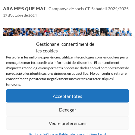
𝗔𝗥𝗔 𝗠𝗘́𝗦 𝗤𝗨𝗘 𝗠𝗔𝗜 | Campanya de socis CE Sabadell 2024/2025
17 d'octubre de 2024
Gestionar el consentiment de
les cookies
Per a oferir les millors experiències, utilitzem tecnologies com les cookies per a
emmagatzemar i/o accedir a la informació del dispositiu. El consentiment
d'aquestes tecnologies ens permetrà processar dades com el comportament de
navegació o les identificacions úniques en aquest lloc. No consentir o retirar el
consentiment, pot afectar negativament unes certes característiques i
funcions.
Acceptar totes
𝑽𝒆𝒏𝒊𝒎 𝒅’𝒖𝒏𝒂 𝒈𝒓𝒂𝒏 𝒃𝒂𝒕𝒂𝒍𝒍𝒂…𝒊 𝒂𝒏𝒆𝒎 𝒂 𝒑𝒆𝒓 𝒍𝒂 𝒔𝒆𝒈𝒖̈𝒆𝒏𝒕
16 d'octubre de 2024
Denegar
Veure preferències
Politica de Cookies
Politica de privacitat
Avis Legal