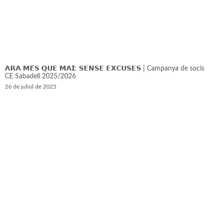
𝗔𝗥𝗔 𝗠𝗘́𝗦 𝗤𝗨𝗘 𝗠𝗔𝗜: 𝗦𝗘𝗡𝗦𝗘 𝗘𝗫𝗖𝗨𝗦𝗘𝗦 | Campanya de socis
CE Sabadell 2025/2026
26 de juliol de 2025