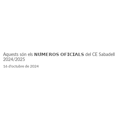
Aquests són els 𝗡𝗨́𝗠𝗘𝗥𝗢𝗦 𝗢𝗙𝗜𝗖𝗜𝗔𝗟𝗦 del CE Sabadell
2024/2025
16 d'octubre de 2024