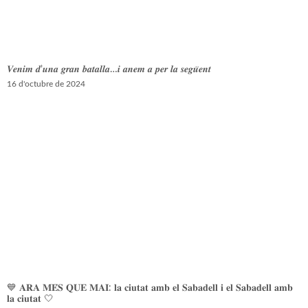
𝑽𝒆𝒏𝒊𝒎 𝒅’𝒖𝒏𝒂 𝒈𝒓𝒂𝒏 𝒃𝒂𝒕𝒂𝒍𝒍𝒂…𝒊 𝒂𝒏𝒆𝒎 𝒂 𝒑𝒆𝒓 𝒍𝒂 𝒔𝒆𝒈𝒖̈𝒆𝒏𝒕
16 d'octubre de 2024
💙 𝐀𝐑𝐀 𝐌𝐄́𝐒 𝐐𝐔𝐄 𝐌𝐀𝐈: 𝐥𝐚 𝐜𝐢𝐮𝐭𝐚𝐭 𝐚𝐦𝐛 𝐞𝐥 𝐒𝐚𝐛𝐚𝐝𝐞𝐥𝐥 𝐢 𝐞𝐥 𝐒𝐚𝐛𝐚𝐝𝐞𝐥𝐥 𝐚𝐦𝐛
𝐥𝐚 𝐜𝐢𝐮𝐭𝐚𝐭 🤍