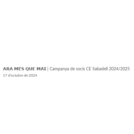
𝗔𝗥𝗔 𝗠𝗘́𝗦 𝗤𝗨𝗘 𝗠𝗔𝗜 | Campanya de socis CE Sabadell 2024/2025
17 d'octubre de 2024