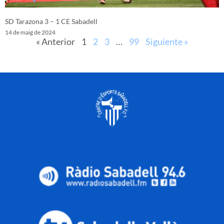
SD Tarazona 3 – 1 CE Sabadell
14 de maig de 2024
« Anterior
1
2
3
…
99
Siguiente »