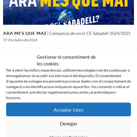
𝗔𝗥𝗔 𝗠𝗘́𝗦 𝗤𝗨𝗘 𝗠𝗔𝗜 | Campanya de socis CE Sabadell 2024/2025
17 d'octubre de 2024
Gestionar el consentiment de
les cookies
Per a oferir les millors experiències, utilitzem tecnologies com les cookies per a
emmagatzemar i/o accedir a la informació del dispositiu. El consentiment
d'aquestes tecnologies ens permetrà processar dades com el comportament de
navegació o les identificacions úniques en aquest lloc. No consentir o retirar el
consentiment, pot afectar negativament unes certes característiques i
funcions.
Acceptar totes
Denegar
𝑽𝒆𝒏𝒊𝒎 𝒅’𝒖𝒏𝒂 𝒈𝒓𝒂𝒏 𝒃𝒂𝒕𝒂𝒍𝒍𝒂…𝒊 𝒂𝒏𝒆𝒎 𝒂 𝒑𝒆𝒓 𝒍𝒂 𝒔𝒆𝒈𝒖̈𝒆𝒏𝒕
16 d'octubre de 2024