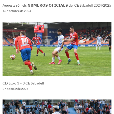
Aquests són els 𝗡𝗨́𝗠𝗘𝗥𝗢𝗦 𝗢𝗙𝗜𝗖𝗜𝗔𝗟𝗦 del CE Sabadell 2024/2025
16 d'octubre de 2024
CD Lugo 3 – 3 CE Sabadell
27 de maig de 2024