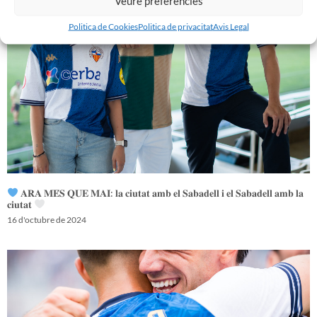
Veure preferències
Politica de Cookies
Politica de privacitat
Avis Legal
𝐀𝐑𝐀 𝐌𝐄́𝐒 𝐐𝐔𝐄 𝐌𝐀𝐈: 𝐥𝐚 𝐜𝐢𝐮𝐭𝐚𝐭 𝐚𝐦𝐛 𝐞𝐥 𝐒𝐚𝐛𝐚𝐝𝐞𝐥𝐥 𝐢 𝐞𝐥 𝐒𝐚𝐛𝐚𝐝𝐞𝐥𝐥 𝐚𝐦𝐛 𝐥𝐚
𝐜𝐢𝐮𝐭𝐚𝐭
16 d'octubre de 2024