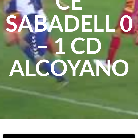
CE
SABADELL 0
– 1 CD
ALCOYANO