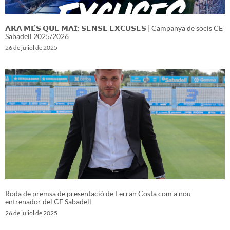
𝗔𝗥𝗔 𝗠𝗘́𝗦 𝗤𝗨𝗘 𝗠𝗔𝗜: 𝗦𝗘𝗡𝗦𝗘 𝗘𝗫𝗖𝗨𝗦𝗘𝗦 | Campanya de socis CE
Sabadell 2025/2026
26 de juliol de 2025
Roda de premsa de presentació de Ferran Costa com a nou
entrenador del CE Sabadell
26 de juliol de 2025