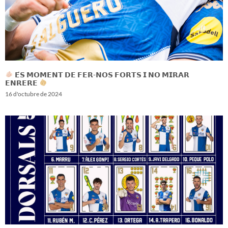
𝗘́𝗦 𝗠𝗢𝗠𝗘𝗡𝗧 𝗗𝗘 𝗙𝗘𝗥-𝗡𝗢𝗦 𝗙𝗢𝗥𝗧𝗦 𝗜 𝗡𝗢 𝗠𝗜𝗥𝗔𝗥
𝗘𝗡𝗥𝗘𝗥𝗘
16 d'octubre de 2024