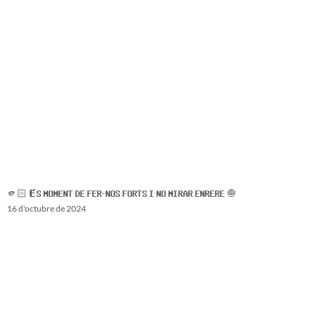
🫵🏻 𝗘́𝗦 𝗠𝗢𝗠𝗘𝗡𝗧 𝗗𝗘 𝗙𝗘𝗥-𝗡𝗢𝗦 𝗙𝗢𝗥𝗧𝗦 𝗜 𝗡𝗢 𝗠𝗜𝗥𝗔𝗥 𝗘𝗡𝗥𝗘𝗥𝗘 🧅
16 d'octubre de 2024