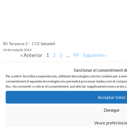
SD Tarazona 3 – 1 CE Sabadell
14 de maig de 2024
« Anterior
1
2
3
…
99
Siguiente »
Gestionar el consentiment de
Per a oferir les millors experiències, utilitzem tecnologies com les cookies per a em
consentiment d'aquestes tecnologies ens permetrà processar dades com el comport
lloc. No consentir o retirar el consentiment, pot afectar negativament unes certes c
Acceptar totes
Denegar
Veure preferènci