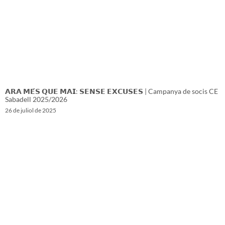
𝗔𝗥𝗔 𝗠𝗘́𝗦 𝗤𝗨𝗘 𝗠𝗔𝗜: 𝗦𝗘𝗡𝗦𝗘 𝗘𝗫𝗖𝗨𝗦𝗘𝗦 | Campanya de socis CE
Sabadell 2025/2026
26 de juliol de 2025