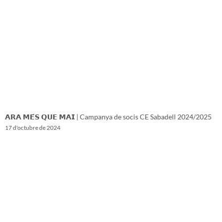
𝗔𝗥𝗔 𝗠𝗘́𝗦 𝗤𝗨𝗘 𝗠𝗔𝗜 | Campanya de socis CE Sabadell 2024/2025
17 d'octubre de 2024