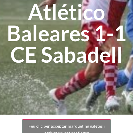
Atlético
Baleares 1-1
CE Sabadell
Feu clic per acceptar màrqueting galetes i
activar aquest contingut