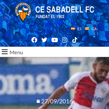
ES
CA
Menu
27/09/2016