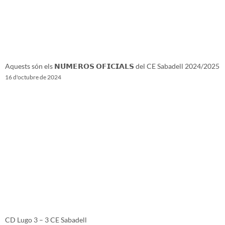
Aquests són els 𝗡𝗨́𝗠𝗘𝗥𝗢𝗦 𝗢𝗙𝗜𝗖𝗜𝗔𝗟𝗦 del CE Sabadell 2024/2025
16 d'octubre de 2024
CD Lugo 3 – 3 CE Sabadell