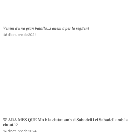
𝑽𝒆𝒏𝒊𝒎 𝒅’𝒖𝒏𝒂 𝒈𝒓𝒂𝒏 𝒃𝒂𝒕𝒂𝒍𝒍𝒂…𝒊 𝒂𝒏𝒆𝒎 𝒂 𝒑𝒆𝒓 𝒍𝒂 𝒔𝒆𝒈𝒖̈𝒆𝒏𝒕
16 d'octubre de 2024
💙 𝐀𝐑𝐀 𝐌𝐄́𝐒 𝐐𝐔𝐄 𝐌𝐀𝐈: 𝐥𝐚 𝐜𝐢𝐮𝐭𝐚𝐭 𝐚𝐦𝐛 𝐞𝐥 𝐒𝐚𝐛𝐚𝐝𝐞𝐥𝐥 𝐢 𝐞𝐥 𝐒𝐚𝐛𝐚𝐝𝐞𝐥𝐥 𝐚𝐦𝐛 𝐥𝐚
𝐜𝐢𝐮𝐭𝐚𝐭 🤍
16 d'octubre de 2024