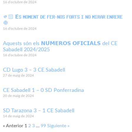
16 d'octubre de 2024
🫵🏻 𝗘́𝗦 𝗠𝗢𝗠𝗘𝗡𝗧 𝗗𝗘 𝗙𝗘𝗥-𝗡𝗢𝗦 𝗙𝗢𝗥𝗧𝗦 𝗜 𝗡𝗢 𝗠𝗜𝗥𝗔𝗥 𝗘𝗡𝗥𝗘𝗥𝗘
🧅
16 d'octubre de 2024
Aquests són els 𝗡𝗨́𝗠𝗘𝗥𝗢𝗦 𝗢𝗙𝗜𝗖𝗜𝗔𝗟𝗦 del CE
Sabadell 2024/2025
16 d'octubre de 2024
CD Lugo 3 – 3 CE Sabadell
27 de maig de 2024
CE Sabadell 1 – 0 SD Ponferradina
20 de maig de 2024
SD Tarazona 3 – 1 CE Sabadell
14 de maig de 2024
« Anterior
1
2
3
…
99
Siguiente »