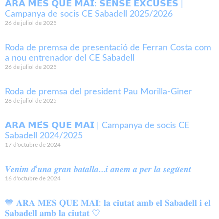
𝗔𝗥𝗔 𝗠𝗘́𝗦 𝗤𝗨𝗘 𝗠𝗔𝗜: 𝗦𝗘𝗡𝗦𝗘 𝗘𝗫𝗖𝗨𝗦𝗘𝗦 |
Campanya de socis CE Sabadell 2025/2026
26 de juliol de 2025
Roda de premsa de presentació de Ferran Costa com
a nou entrenador del CE Sabadell
26 de juliol de 2025
Roda de premsa del president Pau Morilla-Giner
26 de juliol de 2025
𝗔𝗥𝗔 𝗠𝗘́𝗦 𝗤𝗨𝗘 𝗠𝗔𝗜 | Campanya de socis CE
Sabadell 2024/2025
17 d'octubre de 2024
𝑽𝒆𝒏𝒊𝒎 𝒅’𝒖𝒏𝒂 𝒈𝒓𝒂𝒏 𝒃𝒂𝒕𝒂𝒍𝒍𝒂…𝒊 𝒂𝒏𝒆𝒎 𝒂 𝒑𝒆𝒓 𝒍𝒂 𝒔𝒆𝒈𝒖̈𝒆𝒏𝒕
16 d'octubre de 2024
💙 𝐀𝐑𝐀 𝐌𝐄́𝐒 𝐐𝐔𝐄 𝐌𝐀𝐈: 𝐥𝐚 𝐜𝐢𝐮𝐭𝐚𝐭 𝐚𝐦𝐛 𝐞𝐥 𝐒𝐚𝐛𝐚𝐝𝐞𝐥𝐥 𝐢 𝐞𝐥
𝐒𝐚𝐛𝐚𝐝𝐞𝐥𝐥 𝐚𝐦𝐛 𝐥𝐚 𝐜𝐢𝐮𝐭𝐚𝐭 🤍