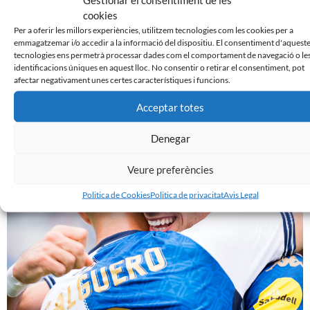
cookies
Per a oferir les millors experiències, utilitzem tecnologies com les cookies per a
emmagatzemar i/o accedir a la informació del dispositiu. El consentiment d'aquest
tecnologies ens permetrà processar dades com el comportament de navegació o le
identificacions úniques en aquest lloc. No consentir o retirar el consentiment, pot
afectar negativament unes certes característiques i funcions.
Acceptar totes
𝐀𝐑𝐀 𝐌𝐄́𝐒 𝐐𝐔𝐄 𝐌𝐀𝐈: 𝐥𝐚 𝐜𝐢𝐮𝐭𝐚𝐭 𝐚𝐦𝐛 𝐞𝐥 𝐒𝐚𝐛𝐚𝐝𝐞𝐥𝐥 𝐢 𝐞𝐥 𝐒𝐚𝐛𝐚𝐝𝐞𝐥𝐥 𝐚𝐦𝐛 𝐥𝐚
Denegar
𝐜𝐢𝐮𝐭𝐚𝐭
16 d'octubre de 2024
Veure preferències
Politica de Cookies
Politica de privacitat
Avis Legal