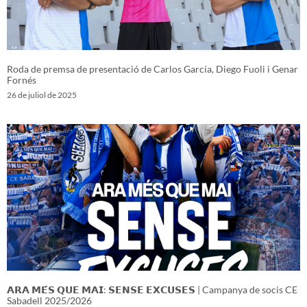
Roda de premsa de presentació de Carlos García, Diego Fuoli i Genar
Fornés
26 de juliol de 2025
𝗔𝗥𝗔 𝗠𝗘́𝗦 𝗤𝗨𝗘 𝗠𝗔𝗜: 𝗦𝗘𝗡𝗦𝗘 𝗘𝗫𝗖𝗨𝗦𝗘𝗦 | Campanya de socis CE
Sabadell 2025/2026