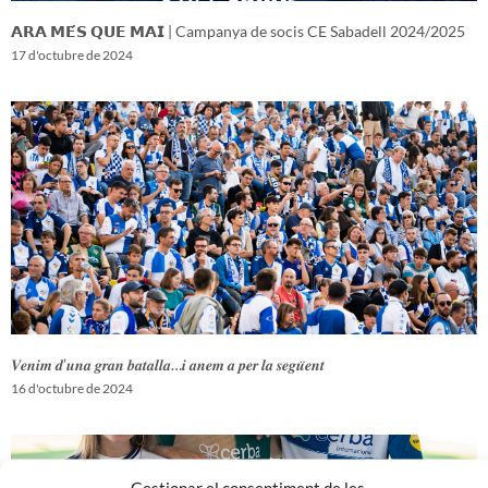
𝗔𝗥𝗔 𝗠𝗘́𝗦 𝗤𝗨𝗘 𝗠𝗔𝗜 | Campanya de socis CE Sabadell 2024/2025
17 d'octubre de 2024
𝑽𝒆𝒏𝒊𝒎 𝒅’𝒖𝒏𝒂 𝒈𝒓𝒂𝒏 𝒃𝒂𝒕𝒂𝒍𝒍𝒂…𝒊 𝒂𝒏𝒆𝒎 𝒂 𝒑𝒆𝒓 𝒍𝒂 𝒔𝒆𝒈𝒖̈𝒆𝒏𝒕
16 d'octubre de 2024
Gestionar el consentiment de les