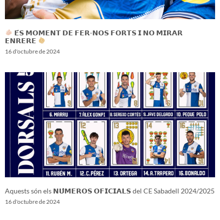
𝗘́𝗦 𝗠𝗢𝗠𝗘𝗡𝗧 𝗗𝗘 𝗙𝗘𝗥-𝗡𝗢𝗦 𝗙𝗢𝗥𝗧𝗦 𝗜 𝗡𝗢 𝗠𝗜𝗥𝗔𝗥
𝗘𝗡𝗥𝗘𝗥𝗘
16 d'octubre de 2024
Aquests són els 𝗡𝗨́𝗠𝗘𝗥𝗢𝗦 𝗢𝗙𝗜𝗖𝗜𝗔𝗟𝗦 del CE Sabadell 2024/2025
16 d'octubre de 2024