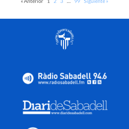
« Anterior
1
2
3
…
99
Siguiente »