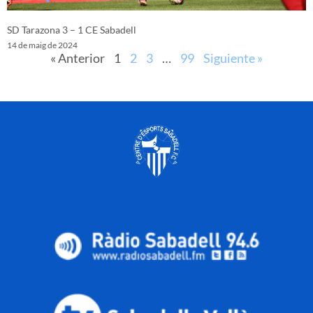
SD Tarazona 3 – 1 CE Sabadell
14 de maig de 2024
« Anterior
1
2
3
…
99
Siguiente »