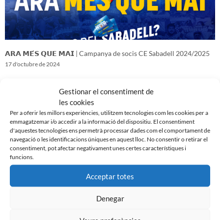
𝗔𝗥𝗔 𝗠𝗘́𝗦 𝗤𝗨𝗘 𝗠𝗔𝗜 | Campanya de socis CE Sabadell 2024/2025
17 d'octubre de 2024
Gestionar el consentiment de
les cookies
Per a oferir les millors experiències, utilitzem tecnologies com les cookies per a
emmagatzemar i/o accedir a la informació del dispositiu. El consentiment
d'aquestes tecnologies ens permetrà processar dades com el comportament de
navegació o les identificacions úniques en aquest lloc. No consentir o retirar el
consentiment, pot afectar negativament unes certes característiques i
funcions.
Acceptar totes
Denegar
𝑽𝒆𝒏𝒊𝒎 𝒅’𝒖𝒏𝒂 𝒈𝒓𝒂𝒏 𝒃𝒂𝒕𝒂𝒍𝒍𝒂…𝒊 𝒂𝒏𝒆𝒎 𝒂 𝒑𝒆𝒓 𝒍𝒂 𝒔𝒆𝒈𝒖̈𝒆𝒏𝒕
16 d'octubre de 2024