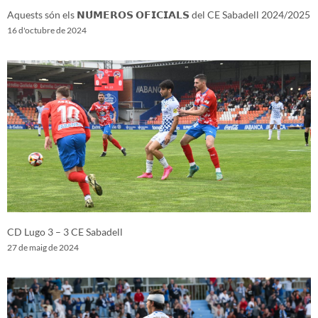
Aquests són els 𝗡𝗨́𝗠𝗘𝗥𝗢𝗦 𝗢𝗙𝗜𝗖𝗜𝗔𝗟𝗦 del CE Sabadell 2024/2025
16 d'octubre de 2024
CD Lugo 3 – 3 CE Sabadell
27 de maig de 2024