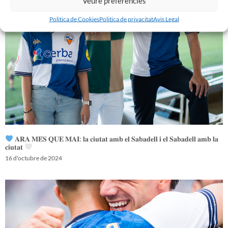
Veure preferències
Politica de Cookies
Politica de privacitat
Avis Legal
𝐀𝐑𝐀 𝐌𝐄́𝐒 𝐐𝐔𝐄 𝐌𝐀𝐈: 𝐥𝐚 𝐜𝐢𝐮𝐭𝐚𝐭 𝐚𝐦𝐛 𝐞𝐥 𝐒𝐚𝐛𝐚𝐝𝐞𝐥𝐥 𝐢 𝐞𝐥 𝐒𝐚𝐛𝐚𝐝𝐞𝐥𝐥 𝐚𝐦𝐛 𝐥𝐚
𝐜𝐢𝐮𝐭𝐚𝐭
16 d'octubre de 2024