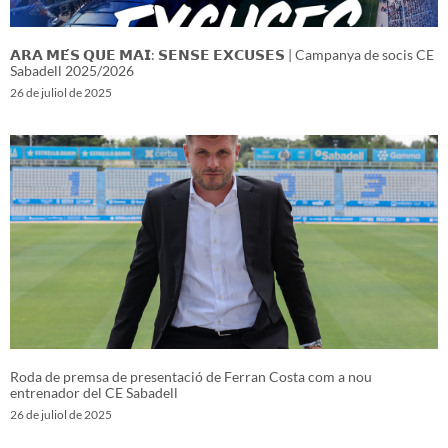
𝗔𝗥𝗔 𝗠𝗘́𝗦 𝗤𝗨𝗘 𝗠𝗔𝗜: 𝗦𝗘𝗡𝗦𝗘 𝗘𝗫𝗖𝗨𝗦𝗘𝗦 | Campanya de socis CE
Sabadell 2025/2026
26 de juliol de 2025
Roda de premsa de presentació de Ferran Costa com a nou
entrenador del CE Sabadell
26 de juliol de 2025