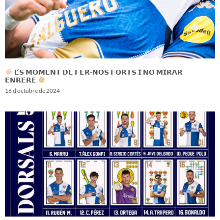
𝗘́𝗦 𝗠𝗢𝗠𝗘𝗡𝗧 𝗗𝗘 𝗙𝗘𝗥-𝗡𝗢𝗦 𝗙𝗢𝗥𝗧𝗦 𝗜 𝗡𝗢 𝗠𝗜𝗥𝗔𝗥
𝗘𝗡𝗥𝗘𝗥𝗘
16 d'octubre de 2024