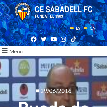
ES
CA
Menu
29/06/2016