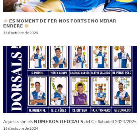
𝗘́𝗦 𝗠𝗢𝗠𝗘𝗡𝗧 𝗗𝗘 𝗙𝗘𝗥-𝗡𝗢𝗦 𝗙𝗢𝗥𝗧𝗦 𝗜 𝗡𝗢 𝗠𝗜𝗥𝗔𝗥
𝗘𝗡𝗥𝗘𝗥𝗘
16 d'octubre de 2024
Aquests són els 𝗡𝗨́𝗠𝗘𝗥𝗢𝗦 𝗢𝗙𝗜𝗖𝗜𝗔𝗟𝗦 del CE Sabadell 2024/2025
16 d'octubre de 2024