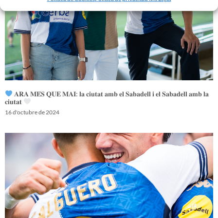
𝐀𝐑𝐀 𝐌𝐄́𝐒 𝐐𝐔𝐄 𝐌𝐀𝐈: 𝐥𝐚 𝐜𝐢𝐮𝐭𝐚𝐭 𝐚𝐦𝐛 𝐞𝐥 𝐒𝐚𝐛𝐚𝐝𝐞𝐥𝐥 𝐢 𝐞𝐥 𝐒𝐚𝐛𝐚𝐝𝐞𝐥𝐥 𝐚𝐦𝐛 𝐥𝐚
𝐜𝐢𝐮𝐭𝐚𝐭
16 d'octubre de 2024