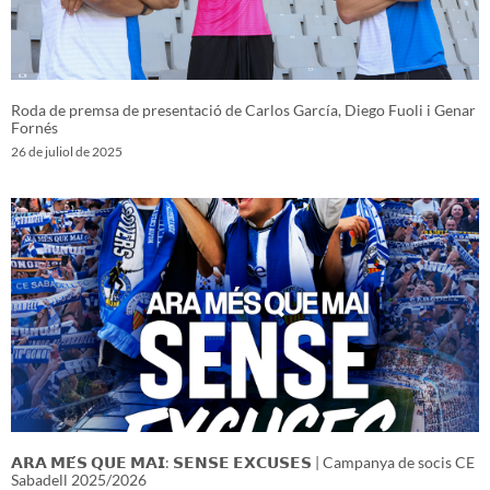
Roda de premsa de presentació de Carlos García, Diego Fuoli i Genar
Fornés
26 de juliol de 2025
𝗔𝗥𝗔 𝗠𝗘́𝗦 𝗤𝗨𝗘 𝗠𝗔𝗜: 𝗦𝗘𝗡𝗦𝗘 𝗘𝗫𝗖𝗨𝗦𝗘𝗦 | Campanya de socis CE
Sabadell 2025/2026