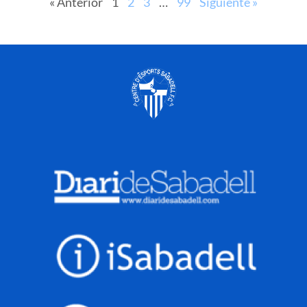
« Anterior
1
2
3
…
99
Siguiente »