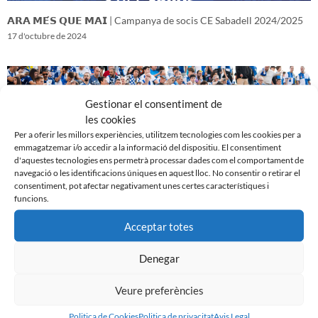
𝗔𝗥𝗔 𝗠𝗘́𝗦 𝗤𝗨𝗘 𝗠𝗔𝗜 | Campanya de socis CE Sabadell 2024/2025
17 d'octubre de 2024
Gestionar el consentiment de
les cookies
Per a oferir les millors experiències, utilitzem tecnologies com les cookies per a
emmagatzemar i/o accedir a la informació del dispositiu. El consentiment
d'aquestes tecnologies ens permetrà processar dades com el comportament de
navegació o les identificacions úniques en aquest lloc. No consentir o retirar el
consentiment, pot afectar negativament unes certes característiques i
funcions.
Acceptar totes
𝑽𝒆𝒏𝒊𝒎 𝒅’𝒖𝒏𝒂 𝒈𝒓𝒂𝒏 𝒃𝒂𝒕𝒂𝒍𝒍𝒂…𝒊 𝒂𝒏𝒆𝒎 𝒂 𝒑𝒆𝒓 𝒍𝒂 𝒔𝒆𝒈𝒖̈𝒆𝒏𝒕
16 d'octubre de 2024
Denegar
Veure preferències
Politica de Cookies
Politica de privacitat
Avis Legal