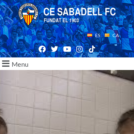
ES
CA
Menu