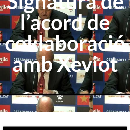
Signatura de
l’acord de
col:laboració
amb Xeviot