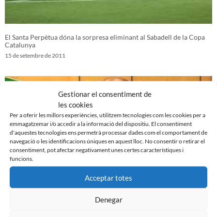
El Santa Perpètua dóna la sorpresa eliminant al Sabadell de la Copa
Catalunya
15 de setembre de 2011
Gestionar el consentiment de
les cookies
Per a oferir les millors experiències, utilitzem tecnologies com les cookies per a
emmagatzemar i/o accedir a la informació del dispositiu. El consentiment
d'aquestes tecnologies ens permetrà processar dades com el comportament de
navegació o les identificacions úniques en aquest lloc. No consentir o retirar el
consentiment, pot afectar negativament unes certes característiques i
funcions.
Acceptar totes
Presentació ‘El club de mi vida’ de Joaquim Fité
Denegar
14 de setembre de 2011