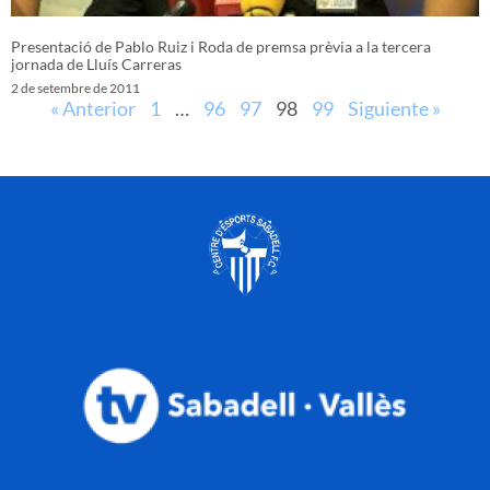
Presentació de Pablo Ruiz i Roda de premsa prèvia a la tercera
jornada de Lluís Carreras
2 de setembre de 2011
« Anterior
1
…
96
97
98
99
Siguiente »