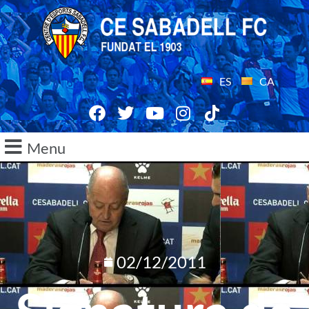
ES
CA
Menu
02/12/2011