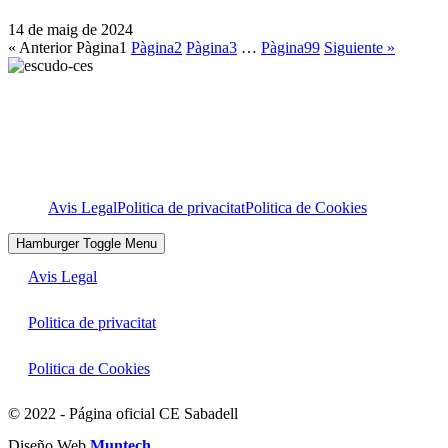
14 de maig de 2024
« Anterior
Pàgina
1
Pàgina
2
Pàgina
3
…
Pàgina
99
Siguiente »
Avis Legal
Politica de privacitat
Politica de Cookies
Hamburger Toggle Menu
Avis Legal
Politica de privacitat
Politica de Cookies
© 2022 - Página oficial CE Sabadell
Diseño Web
Muntech