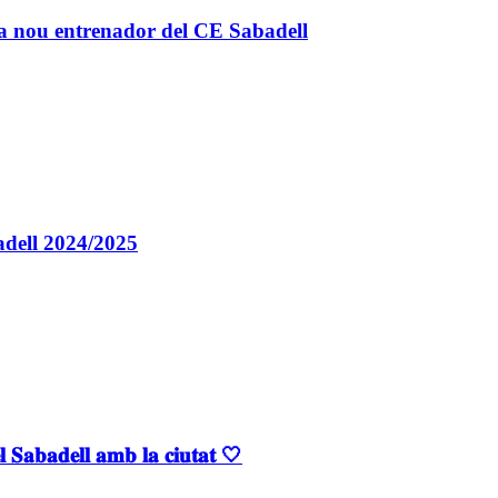
a nou entrenador del CE Sabadell
badell 2024/2025
𝐒𝐚𝐛𝐚𝐝𝐞𝐥𝐥 𝐚𝐦𝐛 𝐥𝐚 𝐜𝐢𝐮𝐭𝐚𝐭 🤍