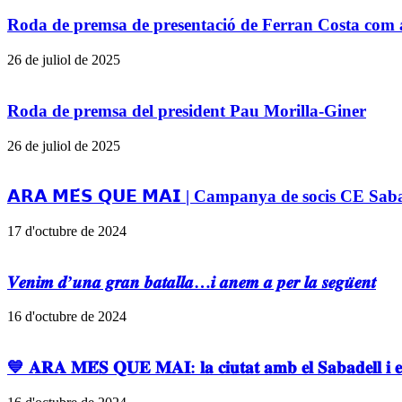
Roda de premsa de presentació de Ferran Costa com 
26 de juliol de 2025
Roda de premsa del president Pau Morilla-Giner
26 de juliol de 2025
𝗔𝗥𝗔 𝗠𝗘́𝗦 𝗤𝗨𝗘 𝗠𝗔𝗜 | Campanya de socis CE Sa
17 d'octubre de 2024
𝑽𝒆𝒏𝒊𝒎 𝒅’𝒖𝒏𝒂 𝒈𝒓𝒂𝒏 𝒃𝒂𝒕𝒂𝒍𝒍𝒂…𝒊 𝒂𝒏𝒆𝒎 𝒂 𝒑𝒆𝒓 𝒍𝒂 𝒔𝒆𝒈𝒖̈𝒆𝒏𝒕
16 d'octubre de 2024
💙 𝐀𝐑𝐀 𝐌𝐄́𝐒 𝐐𝐔𝐄 𝐌𝐀𝐈: 𝐥𝐚 𝐜𝐢𝐮𝐭𝐚𝐭 𝐚𝐦𝐛 𝐞𝐥 𝐒𝐚𝐛𝐚𝐝𝐞𝐥𝐥 𝐢 𝐞𝐥 