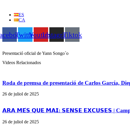
Vés
al
ES
contingut
CA
acebook
Twitter
Youtube
Instagram
Tiktok
Presentació oficial de Yann Songo´o
Videos Relacionados
Roda de premsa de presentació de Carlos García, Die
26 de juliol de 2025
𝗔𝗥𝗔 𝗠𝗘́𝗦 𝗤𝗨𝗘 𝗠𝗔𝗜: 𝗦𝗘𝗡𝗦𝗘 𝗘𝗫𝗖𝗨𝗦𝗘𝗦 |
26 de juliol de 2025