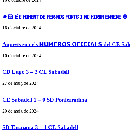
16 d'octubre de 2024
🫵🏻 𝗘́𝗦 𝗠𝗢𝗠𝗘𝗡𝗧 𝗗𝗘 𝗙𝗘𝗥-𝗡𝗢𝗦 𝗙𝗢𝗥𝗧𝗦 𝗜 𝗡𝗢 𝗠𝗜𝗥𝗔𝗥 𝗘𝗡𝗥𝗘𝗥𝗘 🧅
16 d'octubre de 2024
Aquests són els 𝗡𝗨́𝗠𝗘𝗥𝗢𝗦 𝗢𝗙𝗜𝗖𝗜𝗔𝗟𝗦 del CE S
16 d'octubre de 2024
CD Lugo 3 – 3 CE Sabadell
27 de maig de 2024
CE Sabadell 1 – 0 SD Ponferradina
20 de maig de 2024
SD Tarazona 3 – 1 CE Sabadell