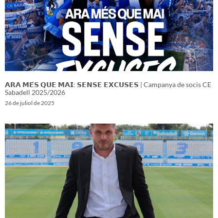
𝗔𝗥𝗔 𝗠𝗘́𝗦 𝗤𝗨𝗘 𝗠𝗔𝗜: 𝗦𝗘𝗡𝗦𝗘 𝗘𝗫𝗖𝗨𝗦𝗘𝗦 | Campanya de socis CE
Sabadell 2025/2026
26 de juliol de 2025