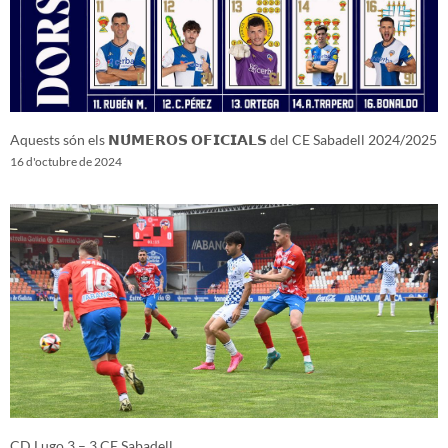
Aquests són els 𝗡𝗨́𝗠𝗘𝗥𝗢𝗦 𝗢𝗙𝗜𝗖𝗜𝗔𝗟𝗦 del CE Sabadell 2024/2025
16 d'octubre de 2024
CD Lugo 3 – 3 CE Sabadell