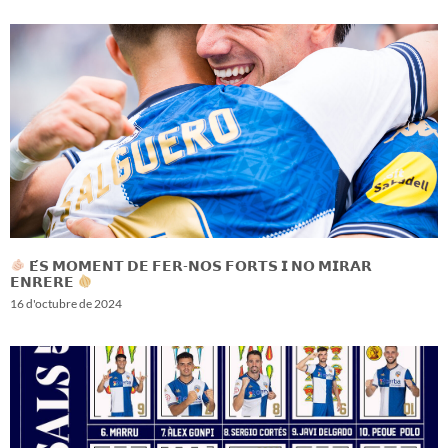
𝗘́𝗦 𝗠𝗢𝗠𝗘𝗡𝗧 𝗗𝗘 𝗙𝗘𝗥-𝗡𝗢𝗦 𝗙𝗢𝗥𝗧𝗦 𝗜 𝗡𝗢 𝗠𝗜𝗥𝗔𝗥
𝗘𝗡𝗥𝗘𝗥𝗘
16 d'octubre de 2024