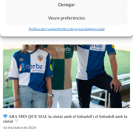
Denegar
Veure preferències
𝑽𝒆𝒏𝒊𝒎 𝒅’𝒖𝒏𝒂 𝒈𝒓𝒂𝒏 𝒃𝒂𝒕𝒂𝒍𝒍𝒂…𝒊 𝒂𝒏𝒆𝒎 𝒂 𝒑𝒆𝒓 𝒍𝒂 𝒔𝒆𝒈𝒖̈𝒆𝒏𝒕
Politica de Cookies
Politica de privacitat
Avis Legal
16 d'octubre de 2024
𝐀𝐑𝐀 𝐌𝐄́𝐒 𝐐𝐔𝐄 𝐌𝐀𝐈: 𝐥𝐚 𝐜𝐢𝐮𝐭𝐚𝐭 𝐚𝐦𝐛 𝐞𝐥 𝐒𝐚𝐛𝐚𝐝𝐞𝐥𝐥 𝐢 𝐞𝐥 𝐒𝐚𝐛𝐚𝐝𝐞𝐥𝐥 𝐚𝐦𝐛 𝐥𝐚
𝐜𝐢𝐮𝐭𝐚𝐭
16 d'octubre de 2024