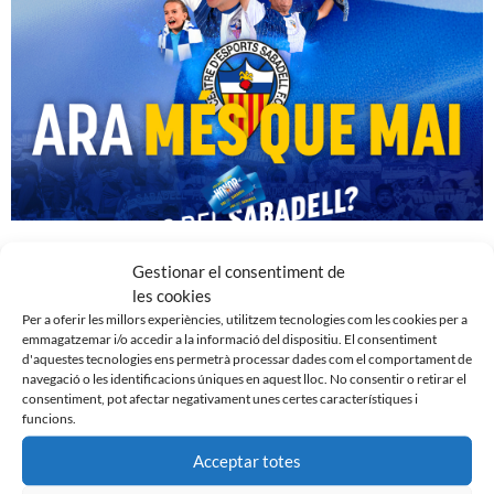
𝗔𝗥𝗔 𝗠𝗘́𝗦 𝗤𝗨𝗘 𝗠𝗔𝗜 | Campanya de socis CE Sabadell 2024/2025
Gestionar el consentiment de
17 d'octubre de 2024
les cookies
Per a oferir les millors experiències, utilitzem tecnologies com les cookies per a
emmagatzemar i/o accedir a la informació del dispositiu. El consentiment
d'aquestes tecnologies ens permetrà processar dades com el comportament de
navegació o les identificacions úniques en aquest lloc. No consentir o retirar el
consentiment, pot afectar negativament unes certes característiques i
funcions.
Acceptar totes