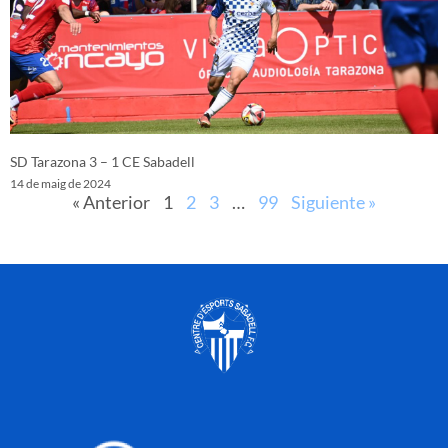
SD Tarazona 3 – 1 CE Sabadell
14 de maig de 2024
« Anterior
1
2
3
…
99
Siguiente »