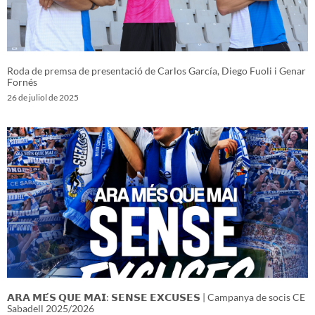
Roda de premsa de presentació de Carlos García, Diego Fuoli i Genar
Fornés
26 de juliol de 2025
𝗔𝗥𝗔 𝗠𝗘́𝗦 𝗤𝗨𝗘 𝗠𝗔𝗜: 𝗦𝗘𝗡𝗦𝗘 𝗘𝗫𝗖𝗨𝗦𝗘𝗦 | Campanya de socis CE
Sabadell 2025/2026