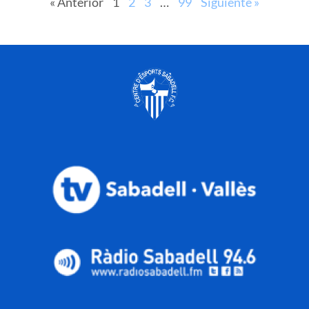
« Anterior
1
2
3
…
99
Siguiente »