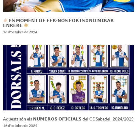
𝗘́𝗦 𝗠𝗢𝗠𝗘𝗡𝗧 𝗗𝗘 𝗙𝗘𝗥-𝗡𝗢𝗦 𝗙𝗢𝗥𝗧𝗦 𝗜 𝗡𝗢 𝗠𝗜𝗥𝗔𝗥
𝗘𝗡𝗥𝗘𝗥𝗘
16 d'octubre de 2024
Aquests són els 𝗡𝗨́𝗠𝗘𝗥𝗢𝗦 𝗢𝗙𝗜𝗖𝗜𝗔𝗟𝗦 del CE Sabadell 2024/2025
16 d'octubre de 2024