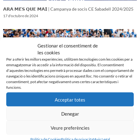
𝗔𝗥𝗔 𝗠𝗘́𝗦 𝗤𝗨𝗘 𝗠𝗔𝗜 | Campanya de socis CE Sabadell 2024/2025
17 d'octubre de 2024
Gestionar el consentiment de
les cookies
Per a oferir les millors experiències, utilitzem tecnologies com les cookies per a
emmagatzemar i/o accedir a la informació del dispositiu. El consentiment
d'aquestes tecnologies ens permetrà processar dades com el comportament de
navegació o les identificacions úniques en aquest lloc. No consentir o retirar el
consentiment, pot afectar negativament unes certes característiques i
funcions.
Acceptar totes
𝑽𝒆𝒏𝒊𝒎 𝒅’𝒖𝒏𝒂 𝒈𝒓𝒂𝒏 𝒃𝒂𝒕𝒂𝒍𝒍𝒂…𝒊 𝒂𝒏𝒆𝒎 𝒂 𝒑𝒆𝒓 𝒍𝒂 𝒔𝒆𝒈𝒖̈𝒆𝒏𝒕
16 d'octubre de 2024
Denegar
Veure preferències
Politica de Cookies
Politica de privacitat
Avis Legal