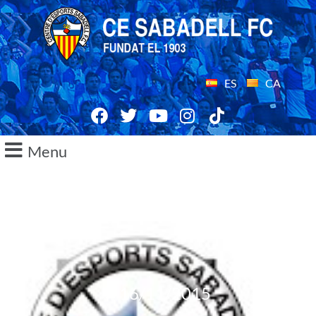
ES
CA
Menu
16/11/2015