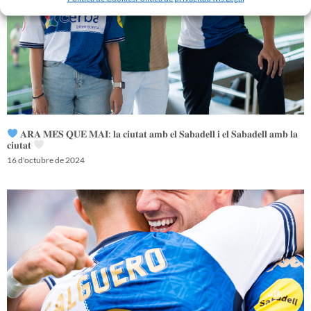
𝐀𝐑𝐀 𝐌𝐄́𝐒 𝐐𝐔𝐄 𝐌𝐀𝐈: 𝐥𝐚 𝐜𝐢𝐮𝐭𝐚𝐭 𝐚𝐦𝐛 𝐞𝐥 𝐒𝐚𝐛𝐚𝐝𝐞𝐥𝐥 𝐢 𝐞𝐥 𝐒𝐚𝐛𝐚𝐝𝐞𝐥𝐥 𝐚𝐦𝐛 𝐥𝐚
𝐜𝐢𝐮𝐭𝐚𝐭
16 d'octubre de 2024