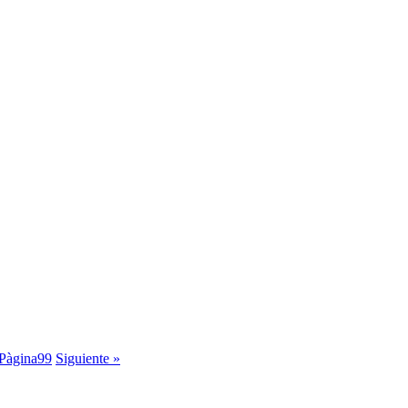
Pàgina
99
Siguiente »