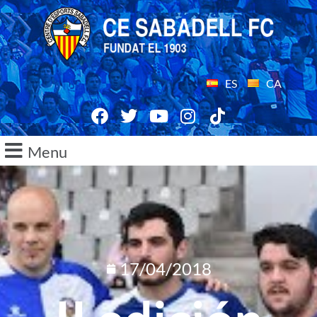
ES
CA
Menu
17/04/2018