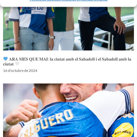
𝐀𝐑𝐀 𝐌𝐄́𝐒 𝐐𝐔𝐄 𝐌𝐀𝐈: 𝐥𝐚 𝐜𝐢𝐮𝐭𝐚𝐭 𝐚𝐦𝐛 𝐞𝐥 𝐒𝐚𝐛𝐚𝐝𝐞𝐥𝐥 𝐢 𝐞𝐥 𝐒𝐚𝐛𝐚𝐝𝐞𝐥𝐥 𝐚𝐦𝐛 𝐥𝐚
𝐜𝐢𝐮𝐭𝐚𝐭
16 d'octubre de 2024