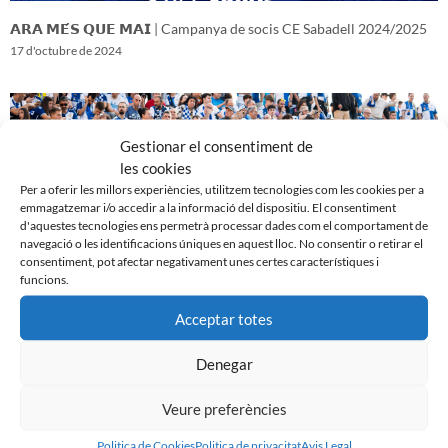
𝗔𝗥𝗔 𝗠𝗘́𝗦 𝗤𝗨𝗘 𝗠𝗔𝗜 | Campanya de socis CE Sabadell 2024/2025
17 d'octubre de 2024
Gestionar el consentiment de
les cookies
Per a oferir les millors experiències, utilitzem tecnologies com les cookies per a
emmagatzemar i/o accedir a la informació del dispositiu. El consentiment
d'aquestes tecnologies ens permetrà processar dades com el comportament de
navegació o les identificacions úniques en aquest lloc. No consentir o retirar el
consentiment, pot afectar negativament unes certes característiques i
funcions.
Acceptar totes
𝑽𝒆𝒏𝒊𝒎 𝒅’𝒖𝒏𝒂 𝒈𝒓𝒂𝒏 𝒃𝒂𝒕𝒂𝒍𝒍𝒂…𝒊 𝒂𝒏𝒆𝒎 𝒂 𝒑𝒆𝒓 𝒍𝒂 𝒔𝒆𝒈𝒖̈𝒆𝒏𝒕
16 d'octubre de 2024
Denegar
Veure preferències
Politica de Cookies
Politica de privacitat
Avis Legal