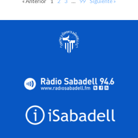
« Anterior
1
2
3
…
99
Siguiente »