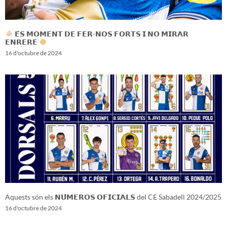
𝗘́𝗦 𝗠𝗢𝗠𝗘𝗡𝗧 𝗗𝗘 𝗙𝗘𝗥-𝗡𝗢𝗦 𝗙𝗢𝗥𝗧𝗦 𝗜 𝗡𝗢 𝗠𝗜𝗥𝗔𝗥
𝗘𝗡𝗥𝗘𝗥𝗘
16 d'octubre de 2024
Aquests són els 𝗡𝗨́𝗠𝗘𝗥𝗢𝗦 𝗢𝗙𝗜𝗖𝗜𝗔𝗟𝗦 del CE Sabadell 2024/2025
16 d'octubre de 2024