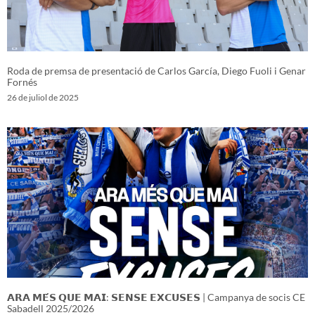
Roda de premsa de presentació de Carlos García, Diego Fuoli i Genar
Fornés
26 de juliol de 2025
𝗔𝗥𝗔 𝗠𝗘́𝗦 𝗤𝗨𝗘 𝗠𝗔𝗜: 𝗦𝗘𝗡𝗦𝗘 𝗘𝗫𝗖𝗨𝗦𝗘𝗦 | Campanya de socis CE
Sabadell 2025/2026