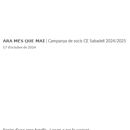
𝗔𝗥𝗔 𝗠𝗘́𝗦 𝗤𝗨𝗘 𝗠𝗔𝗜 | Campanya de socis CE Sabadell 2024/2025
17 d'octubre de 2024