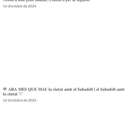
𝑽𝒆𝒏𝒊𝒎 𝒅’𝒖𝒏𝒂 𝒈𝒓𝒂𝒏 𝒃𝒂𝒕𝒂𝒍𝒍𝒂…𝒊 𝒂𝒏𝒆𝒎 𝒂 𝒑𝒆𝒓 𝒍𝒂 𝒔𝒆𝒈𝒖̈𝒆𝒏𝒕
16 d'octubre de 2024
💙 𝐀𝐑𝐀 𝐌𝐄́𝐒 𝐐𝐔𝐄 𝐌𝐀𝐈: 𝐥𝐚 𝐜𝐢𝐮𝐭𝐚𝐭 𝐚𝐦𝐛 𝐞𝐥 𝐒𝐚𝐛𝐚𝐝𝐞𝐥𝐥 𝐢 𝐞𝐥 𝐒𝐚𝐛𝐚𝐝𝐞𝐥𝐥 𝐚𝐦𝐛
𝐥𝐚 𝐜𝐢𝐮𝐭𝐚𝐭 🤍
16 d'octubre de 2024