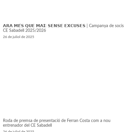
𝗔𝗥𝗔 𝗠𝗘́𝗦 𝗤𝗨𝗘 𝗠𝗔𝗜: 𝗦𝗘𝗡𝗦𝗘 𝗘𝗫𝗖𝗨𝗦𝗘𝗦 | Campanya de socis
CE Sabadell 2025/2026
26 de juliol de 2025
Roda de premsa de presentació de Ferran Costa com a nou
entrenador del CE Sabadell
26 de juliol de 2025