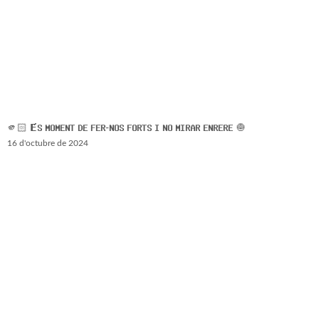
🫵🏻 𝗘́𝗦 𝗠𝗢𝗠𝗘𝗡𝗧 𝗗𝗘 𝗙𝗘𝗥-𝗡𝗢𝗦 𝗙𝗢𝗥𝗧𝗦 𝗜 𝗡𝗢 𝗠𝗜𝗥𝗔𝗥 𝗘𝗡𝗥𝗘𝗥𝗘 🧅
16 d'octubre de 2024