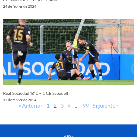
24 de febrer de 2024
Real Sociedad ‘B’ 0 – 1 CE Sabadell
17 de febrer de 2024
« Anterior
1
2
3
4
…
99
Siguiente »