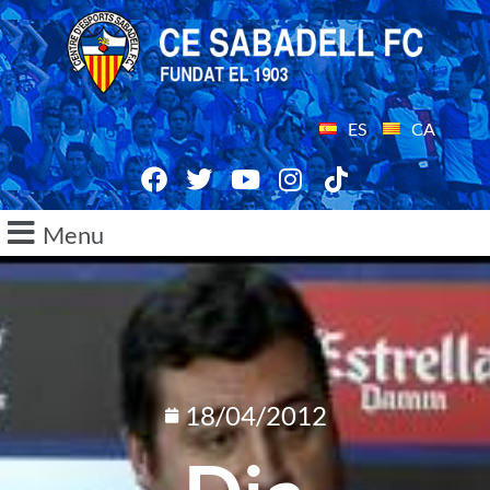
ES
CA
Menu
18/04/2012