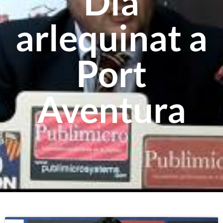
Dia
arlequinat a
Port
Aventura