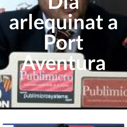
Dia
arlequinat a
Port
Aventura