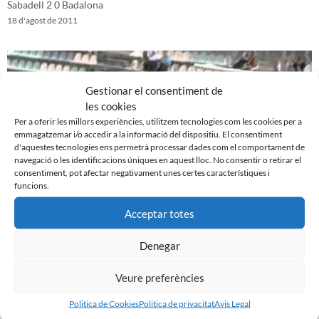
Sabadell 2 0 Badalona
18 d'agost de 2011
Gestionar el consentiment de
les cookies
Per a oferir les millors experiències, utilitzem tecnologies com les cookies per a
emmagatzemar i/o accedir a la informació del dispositiu. El consentiment
d'aquestes tecnologies ens permetrà processar dades com el comportament de
navegació o les identificacions úniques en aquest lloc. No consentir o retirar el
consentiment, pot afectar negativament unes certes característiques i
funcions.
Acceptar totes
Reus 1-0 CE Sabadell (amistós)
11 d'agost de 2011
Denegar
Veure preferències
Politica de Cookies
Politica de privacitat
Avis Legal