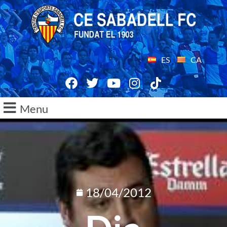
ES
CA
Menu
18/04/2012