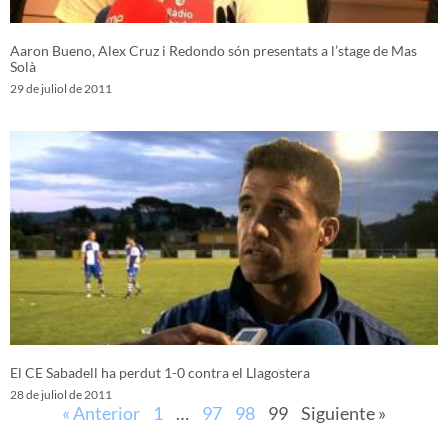
Aaron Bueno, Alex Cruz i Redondo són presentats a l’stage de Mas
Solà
29 de juliol de 2011
El CE Sabadell ha perdut 1-0 contra el Llagostera
28 de juliol de 2011
« Anterior
1
…
97
98
99
Siguiente »