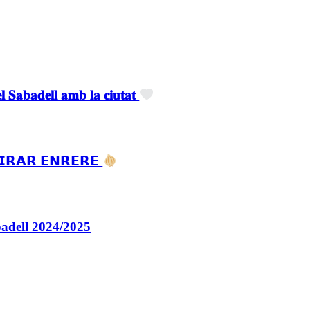
𝐒𝐚𝐛𝐚𝐝𝐞𝐥𝐥 𝐚𝐦𝐛 𝐥𝐚 𝐜𝐢𝐮𝐭𝐚𝐭
𝗜𝗥𝗔𝗥 𝗘𝗡𝗥𝗘𝗥𝗘
abadell 2024/2025