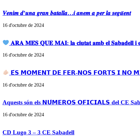
𝑽𝒆𝒏𝒊𝒎 𝒅’𝒖𝒏𝒂 𝒈𝒓𝒂𝒏 𝒃𝒂𝒕𝒂𝒍𝒍𝒂…𝒊 𝒂𝒏𝒆𝒎 𝒂 𝒑𝒆𝒓 𝒍𝒂 𝒔𝒆𝒈𝒖̈𝒆𝒏𝒕
16 d'octubre de 2024
𝐀𝐑𝐀 𝐌𝐄́𝐒 𝐐𝐔𝐄 𝐌𝐀𝐈: 𝐥𝐚 𝐜𝐢𝐮𝐭𝐚𝐭 𝐚𝐦𝐛 𝐞𝐥 𝐒𝐚𝐛𝐚𝐝𝐞𝐥𝐥 𝐢 𝐞𝐥 
16 d'octubre de 2024
𝗘́𝗦 𝗠𝗢𝗠𝗘𝗡𝗧 𝗗𝗘 𝗙𝗘𝗥-𝗡𝗢𝗦 𝗙𝗢𝗥𝗧𝗦 𝗜 𝗡𝗢 𝗠
16 d'octubre de 2024
Aquests són els 𝗡𝗨́𝗠𝗘𝗥𝗢𝗦 𝗢𝗙𝗜𝗖𝗜𝗔𝗟𝗦 del CE S
16 d'octubre de 2024
CD Lugo 3 – 3 CE Sabadell