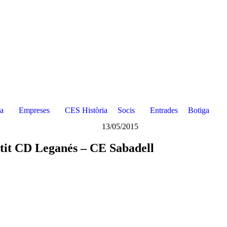
a
Empreses
CES Història
Socis
Entrades
Botiga
13/05/2015
rtit CD Leganés – CE Sabadell