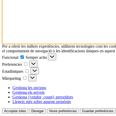
Per a oferir les millors experiències, utilitzem tecnologies com les c
el comportament de navegació o les identificacions úniques en aquest ll
Funcional
Funcional
Sempre actiu
Preferencies
Preferencies
Estadístiques
Estadístiques
Màrqueting
Màrqueting
Gestiona les opcions
Gestiona els serveis
Gestiona {vendor_count} proveïdors
Llegeix més sobre aquests propòsits
Acceptar totes
Denegar
Veure preferències
Guardar preferències