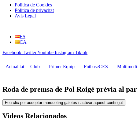
Politica de Cookies
Politica de privacitat
Avis Legal
Vés
al
ES
contingut
CA
Facebook
Twitter
Youtube
Instagram
Tiktok
Actualitat
Club
Primer Equip
FutbaseCES
Multimedi
Roda de premsa de Pol Roigé prèvia al pa
Feu clic per acceptar màrqueting galetes i activar aquest contingut
Videos Relacionados