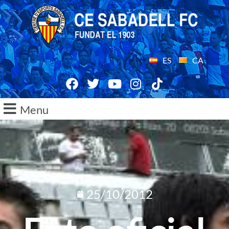
ES
CA
Menu
25/10/2012