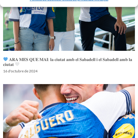
𝐀𝐑𝐀 𝐌𝐄́𝐒 𝐐𝐔𝐄 𝐌𝐀𝐈: 𝐥𝐚 𝐜𝐢𝐮𝐭𝐚𝐭 𝐚𝐦𝐛 𝐞𝐥 𝐒𝐚𝐛𝐚𝐝𝐞𝐥𝐥 𝐢 𝐞𝐥 𝐒𝐚𝐛𝐚𝐝𝐞𝐥𝐥 𝐚𝐦𝐛 𝐥𝐚
𝐜𝐢𝐮𝐭𝐚𝐭
16 d'octubre de 2024