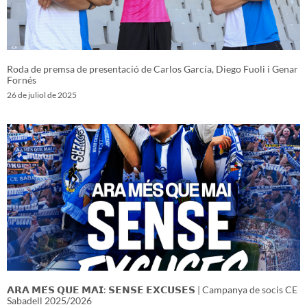
Roda de premsa de presentació de Carlos García, Diego Fuoli i Genar
Fornés
26 de juliol de 2025
𝗔𝗥𝗔 𝗠𝗘́𝗦 𝗤𝗨𝗘 𝗠𝗔𝗜: 𝗦𝗘𝗡𝗦𝗘 𝗘𝗫𝗖𝗨𝗦𝗘𝗦 | Campanya de socis CE
Sabadell 2025/2026