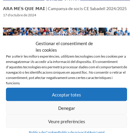
𝗔𝗥𝗔 𝗠𝗘́𝗦 𝗤𝗨𝗘 𝗠𝗔𝗜 | Campanya de socis CE Sabadell 2024/2025
17 d'octubre de 2024
Gestionar el consentiment de
les cookies
Per a oferir les millors experiències, utilitzem tecnologies com les cookies per a
emmagatzemar i/o accedir a la informació del dispositiu. El consentiment
d'aquestes tecnologies ens permetrà processar dades com el comportament de
navegació o les identificacions úniques en aquest lloc. No consentir o retirar el
consentiment, pot afectar negativament unes certes característiques i
funcions.
Acceptar totes
𝑽𝒆𝒏𝒊𝒎 𝒅’𝒖𝒏𝒂 𝒈𝒓𝒂𝒏 𝒃𝒂𝒕𝒂𝒍𝒍𝒂…𝒊 𝒂𝒏𝒆𝒎 𝒂 𝒑𝒆𝒓 𝒍𝒂 𝒔𝒆𝒈𝒖̈𝒆𝒏𝒕
16 d'octubre de 2024
Denegar
Veure preferències
Politica de Cookies
Politica de privacitat
Avis Legal