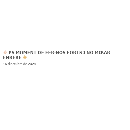
𝗘́𝗦 𝗠𝗢𝗠𝗘𝗡𝗧 𝗗𝗘 𝗙𝗘𝗥-𝗡𝗢𝗦 𝗙𝗢𝗥𝗧𝗦 𝗜 𝗡𝗢 𝗠𝗜𝗥𝗔𝗥
𝗘𝗡𝗥𝗘𝗥𝗘
16 d'octubre de 2024