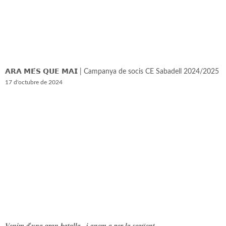
𝗔𝗥𝗔 𝗠𝗘́𝗦 𝗤𝗨𝗘 𝗠𝗔𝗜 | Campanya de socis CE Sabadell 2024/2025
17 d'octubre de 2024