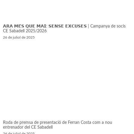
𝗔𝗥𝗔 𝗠𝗘́𝗦 𝗤𝗨𝗘 𝗠𝗔𝗜: 𝗦𝗘𝗡𝗦𝗘 𝗘𝗫𝗖𝗨𝗦𝗘𝗦 | Campanya de socis
CE Sabadell 2025/2026
26 de juliol de 2025
Roda de premsa de presentació de Ferran Costa com a nou
entrenador del CE Sabadell
26 de juliol de 2025