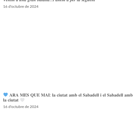
𝑽𝒆𝒏𝒊𝒎 𝒅’𝒖𝒏𝒂 𝒈𝒓𝒂𝒏 𝒃𝒂𝒕𝒂𝒍𝒍𝒂…𝒊 𝒂𝒏𝒆𝒎 𝒂 𝒑𝒆𝒓 𝒍𝒂 𝒔𝒆𝒈𝒖̈𝒆𝒏𝒕
16 d'octubre de 2024
𝐀𝐑𝐀 𝐌𝐄́𝐒 𝐐𝐔𝐄 𝐌𝐀𝐈: 𝐥𝐚 𝐜𝐢𝐮𝐭𝐚𝐭 𝐚𝐦𝐛 𝐞𝐥 𝐒𝐚𝐛𝐚𝐝𝐞𝐥𝐥 𝐢 𝐞𝐥 𝐒𝐚𝐛𝐚𝐝𝐞𝐥𝐥 𝐚𝐦𝐛
𝐥𝐚 𝐜𝐢𝐮𝐭𝐚𝐭
16 d'octubre de 2024