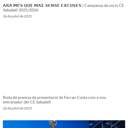
𝗔𝗥𝗔 𝗠𝗘́𝗦 𝗤𝗨𝗘 𝗠𝗔𝗜: 𝗦𝗘𝗡𝗦𝗘 𝗘𝗫𝗖𝗨𝗦𝗘𝗦 | Campanya de socis CE
Sabadell 2025/2026
26 de juliol de 2025
Roda de premsa de presentació de Ferran Costa com a nou
entrenador del CE Sabadell
26 de juliol de 2025