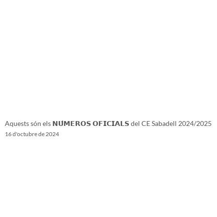
Aquests són els 𝗡𝗨́𝗠𝗘𝗥𝗢𝗦 𝗢𝗙𝗜𝗖𝗜𝗔𝗟𝗦 del CE Sabadell 2024/2025
16 d'octubre de 2024