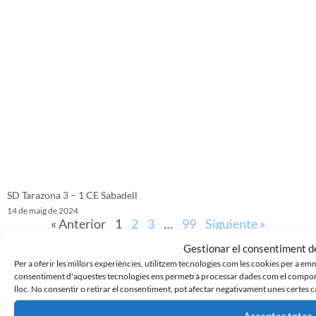
SD Tarazona 3 – 1 CE Sabadell
14 de maig de 2024
« Anterior
1
2
3
…
99
Siguiente »
Gestionar el consentiment de
Per a oferir les millors experiències, utilitzem tecnologies com les cookies per a em
consentiment d'aquestes tecnologies ens permetrà processar dades com el comport
lloc. No consentir o retirar el consentiment, pot afectar negativament unes certes c
Acceptar totes