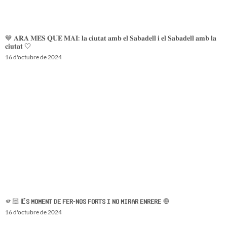
💙 𝐀𝐑𝐀 𝐌𝐄́𝐒 𝐐𝐔𝐄 𝐌𝐀𝐈: 𝐥𝐚 𝐜𝐢𝐮𝐭𝐚𝐭 𝐚𝐦𝐛 𝐞𝐥 𝐒𝐚𝐛𝐚𝐝𝐞𝐥𝐥 𝐢 𝐞𝐥 𝐒𝐚𝐛𝐚𝐝𝐞𝐥𝐥 𝐚𝐦𝐛 𝐥𝐚
𝐜𝐢𝐮𝐭𝐚𝐭 🤍
16 d'octubre de 2024
🫵🏻 𝗘́𝗦 𝗠𝗢𝗠𝗘𝗡𝗧 𝗗𝗘 𝗙𝗘𝗥-𝗡𝗢𝗦 𝗙𝗢𝗥𝗧𝗦 𝗜 𝗡𝗢 𝗠𝗜𝗥𝗔𝗥 𝗘𝗡𝗥𝗘𝗥𝗘 🧅
16 d'octubre de 2024