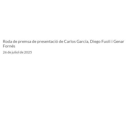
Roda de premsa de presentació de Carlos García, Diego Fuoli i Genar
Fornés
26 de juliol de 2025