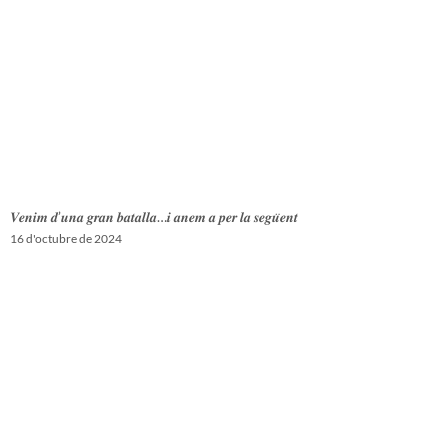
𝑽𝒆𝒏𝒊𝒎 𝒅’𝒖𝒏𝒂 𝒈𝒓𝒂𝒏 𝒃𝒂𝒕𝒂𝒍𝒍𝒂…𝒊 𝒂𝒏𝒆𝒎 𝒂 𝒑𝒆𝒓 𝒍𝒂 𝒔𝒆𝒈𝒖̈𝒆𝒏𝒕
16 d'octubre de 2024