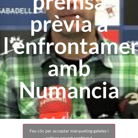
premsa
prèvia a
l’enfrontame
amb
Numancia
Feu clic per acceptar màrqueting galetes i
activar aquest contingut