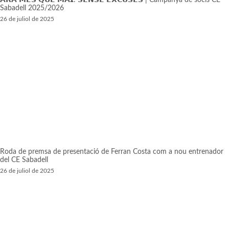
𝗔𝗥𝗔 𝗠𝗘́𝗦 𝗤𝗨𝗘 𝗠𝗔𝗜: 𝗦𝗘𝗡𝗦𝗘 𝗘𝗫𝗖𝗨𝗦𝗘𝗦 | Campanya de socis CE
Sabadell 2025/2026
26 de juliol de 2025
Roda de premsa de presentació de Ferran Costa com a nou entrenador
del CE Sabadell
26 de juliol de 2025