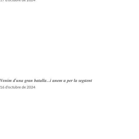
17 d'octubre de 2024
𝑽𝒆𝒏𝒊𝒎 𝒅’𝒖𝒏𝒂 𝒈𝒓𝒂𝒏 𝒃𝒂𝒕𝒂𝒍𝒍𝒂…𝒊 𝒂𝒏𝒆𝒎 𝒂 𝒑𝒆𝒓 𝒍𝒂 𝒔𝒆𝒈𝒖̈𝒆𝒏𝒕
16 d'octubre de 2024