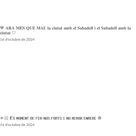
💙 𝐀𝐑𝐀 𝐌𝐄́𝐒 𝐐𝐔𝐄 𝐌𝐀𝐈: 𝐥𝐚 𝐜𝐢𝐮𝐭𝐚𝐭 𝐚𝐦𝐛 𝐞𝐥 𝐒𝐚𝐛𝐚𝐝𝐞𝐥𝐥 𝐢 𝐞𝐥 𝐒𝐚𝐛𝐚𝐝𝐞𝐥𝐥 𝐚𝐦𝐛 𝐥𝐚
𝐜𝐢𝐮𝐭𝐚𝐭 🤍
16 d'octubre de 2024
🫵🏻 𝗘́𝗦 𝗠𝗢𝗠𝗘𝗡𝗧 𝗗𝗘 𝗙𝗘𝗥-𝗡𝗢𝗦 𝗙𝗢𝗥𝗧𝗦 𝗜 𝗡𝗢 𝗠𝗜𝗥𝗔𝗥 𝗘𝗡𝗥𝗘𝗥𝗘 🧅
16 d'octubre de 2024