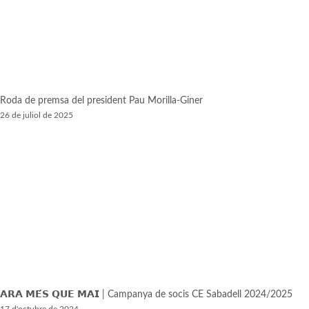
Roda de premsa del president Pau Morilla-Giner
26 de juliol de 2025
𝗔𝗥𝗔 𝗠𝗘́𝗦 𝗤𝗨𝗘 𝗠𝗔𝗜 | Campanya de socis CE Sabadell 2024/2025