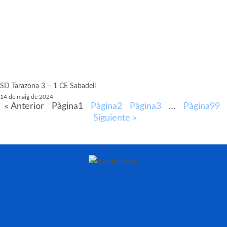
SD Tarazona 3 – 1 CE Sabadell
14 de maig de 2024
« Anterior
Pàgina
1
Pàgina
2
Pàgina
3
…
Pàgina
99
Siguiente »