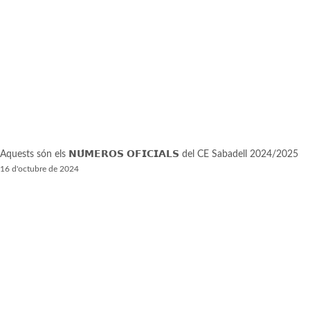
Aquests són els 𝗡𝗨́𝗠𝗘𝗥𝗢𝗦 𝗢𝗙𝗜𝗖𝗜𝗔𝗟𝗦 del CE Sabadell 2024/2025
16 d'octubre de 2024