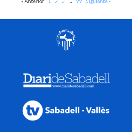
« Anterior
1
2
3
…
99
Siguiente »