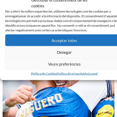
cookies
Per a oferir les millors experiències, utilitzem tecnologies com les cookies per a
emmagatzemar i/o accedir a la informació del dispositiu. El consentiment d'aquest
tecnologies ens permetrà processar dades com el comportament de navegació o le
identificacions úniques en aquest lloc. No consentir o retirar el consentiment, pot
afectar negativament unes certes característiques i funcions.
Acceptar totes
𝐀𝐑𝐀 𝐌𝐄́𝐒 𝐐𝐔𝐄 𝐌𝐀𝐈: 𝐥𝐚 𝐜𝐢𝐮𝐭𝐚𝐭 𝐚𝐦𝐛 𝐞𝐥 𝐒𝐚𝐛𝐚𝐝𝐞𝐥𝐥 𝐢 𝐞𝐥 𝐒𝐚𝐛𝐚𝐝𝐞𝐥𝐥 𝐚𝐦𝐛 𝐥𝐚
Denegar
𝐜𝐢𝐮𝐭𝐚𝐭
16 d'octubre de 2024
Veure preferències
Politica de Cookies
Politica de privacitat
Avis Legal