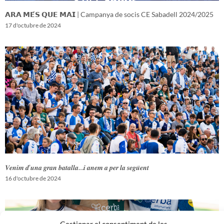
𝗔𝗥𝗔 𝗠𝗘́𝗦 𝗤𝗨𝗘 𝗠𝗔𝗜 | Campanya de socis CE Sabadell 2024/2025
17 d'octubre de 2024
𝑽𝒆𝒏𝒊𝒎 𝒅’𝒖𝒏𝒂 𝒈𝒓𝒂𝒏 𝒃𝒂𝒕𝒂𝒍𝒍𝒂…𝒊 𝒂𝒏𝒆𝒎 𝒂 𝒑𝒆𝒓 𝒍𝒂 𝒔𝒆𝒈𝒖̈𝒆𝒏𝒕
16 d'octubre de 2024
Gestionar el consentiment de les