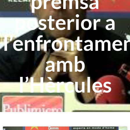
premsa
posterior a
l’enfrontame
amb
l’Hèrcules