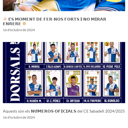
𝗘́𝗦 𝗠𝗢𝗠𝗘𝗡𝗧 𝗗𝗘 𝗙𝗘𝗥-𝗡𝗢𝗦 𝗙𝗢𝗥𝗧𝗦 𝗜 𝗡𝗢 𝗠𝗜𝗥𝗔𝗥
𝗘𝗡𝗥𝗘𝗥𝗘
16 d'octubre de 2024
Aquests són els 𝗡𝗨́𝗠𝗘𝗥𝗢𝗦 𝗢𝗙𝗜𝗖𝗜𝗔𝗟𝗦 del CE Sabadell 2024/2025
16 d'octubre de 2024