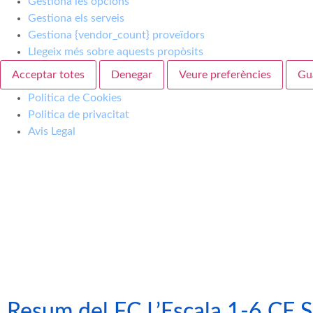
Gestiona les opcions
Gestiona els serveis
Gestiona {vendor_count} proveïdors
Llegeix més sobre aquests propòsits
Acceptar totes
Denegar
Veure preferències
Gu
Politica de Cookies
Politica de privacitat
Avis Legal
Resum del FC L’Escala 1-6 CE S