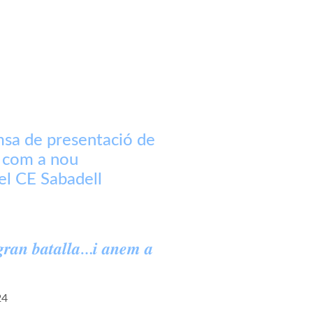
sa de presentació de
 com a nou
el CE Sabadell
𝒓𝒂𝒏 𝒃𝒂𝒕𝒂𝒍𝒍𝒂…𝒊 𝒂𝒏𝒆𝒎 𝒂
24