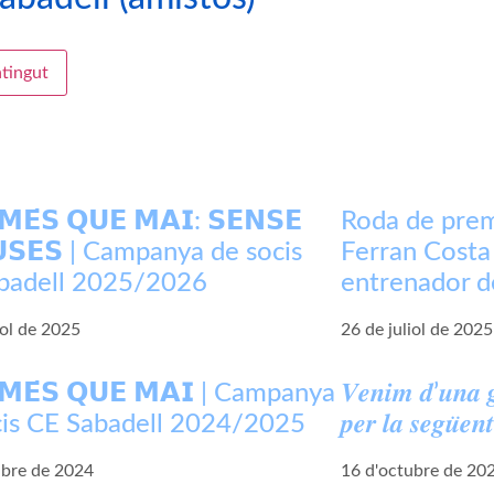
ntingut
𝗠𝗘́𝗦 𝗤𝗨𝗘 𝗠𝗔𝗜: 𝗦𝗘𝗡𝗦𝗘
Roda de prem
𝗨𝗦𝗘𝗦 | Campanya de socis
Ferran Costa
badell 2025/2026
entrenador d
iol de 2025
26 de juliol de 2025
 𝗠𝗘́𝗦 𝗤𝗨𝗘 𝗠𝗔𝗜 | Campanya
𝑽𝒆𝒏𝒊𝒎 𝒅’𝒖𝒏𝒂 
cis CE Sabadell 2024/2025
𝒑𝒆𝒓 𝒍𝒂 𝒔𝒆𝒈𝒖̈𝒆𝒏𝒕
ubre de 2024
16 d'octubre de 20