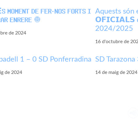
 𝗠𝗢𝗠𝗘𝗡𝗧 𝗗𝗘 𝗙𝗘𝗥-𝗡𝗢𝗦 𝗙𝗢𝗥𝗧𝗦 𝗜
Aquests són el
𝗔𝗥 𝗘𝗡𝗥𝗘𝗥𝗘 🧅
𝗢𝗙𝗜𝗖𝗜𝗔𝗟
2024/2025
ubre de 2024
16 d'octubre de 20
badell 1 – 0 SD Ponferradina
SD Tarazona 
ig de 2024
14 de maig de 2024