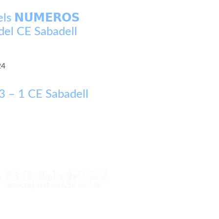
s 𝗡𝗨́𝗠𝗘𝗥𝗢𝗦
 del CE Sabadell
24
3 – 1 CE Sabadell