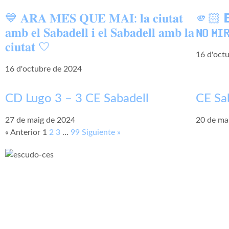
💙 𝐀𝐑𝐀 𝐌𝐄́𝐒 𝐐𝐔𝐄 𝐌𝐀𝐈: 𝐥𝐚 𝐜𝐢𝐮𝐭𝐚𝐭
🫵🏻 𝗘́𝗦
𝐚𝐦𝐛 𝐞𝐥 𝐒𝐚𝐛𝐚𝐝𝐞𝐥𝐥 𝐢 𝐞𝐥 𝐒𝐚𝐛𝐚𝐝𝐞𝐥𝐥 𝐚𝐦𝐛 𝐥𝐚
𝗡𝗢 𝗠𝗜
𝐜𝐢𝐮𝐭𝐚𝐭 🤍
16 d'oct
16 d'octubre de 2024
CD Lugo 3 – 3 CE Sabadell
CE Sa
27 de maig de 2024
20 de ma
« Anterior
1
2
3
…
99
Siguiente »