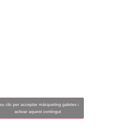
LL 0 – 2 ON
eu clic per acceptar màrqueting galetes i
activar aquest contingut