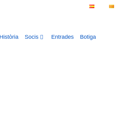
ES
CA
istòria
Socis
Entrades
Botiga