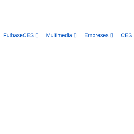
FutbaseCES
Multimedia
Empreses
CES H
25/09/2018