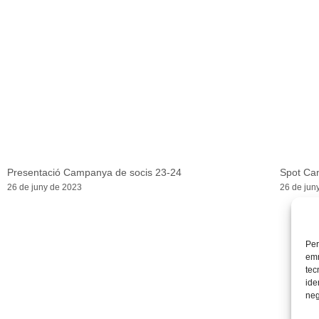
Presentació Campanya de socis 23-24
Spot Ca
26 de juny de 2023
26 de jun
Per
emm
tec
ide
neg