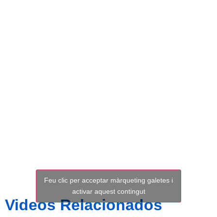
0 – 2
ONTINYENT
CF
Feu clic per acceptar màrqueting galetes i
activar aquest contingut
Videos Relacionados