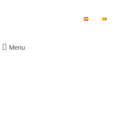
ES
CA
Menu
25/09/2018
CE
SABADELL