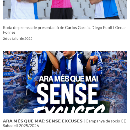
Roda de premsa de presentació de Carlos García, Diego Fuoli i Genar
Fornés
26 de juliol de 2025
𝗔𝗥𝗔 𝗠𝗘́𝗦 𝗤𝗨𝗘 𝗠𝗔𝗜: 𝗦𝗘𝗡𝗦𝗘 𝗘𝗫𝗖𝗨𝗦𝗘𝗦 | Campanya de socis CE
Sabadell 2025/2026