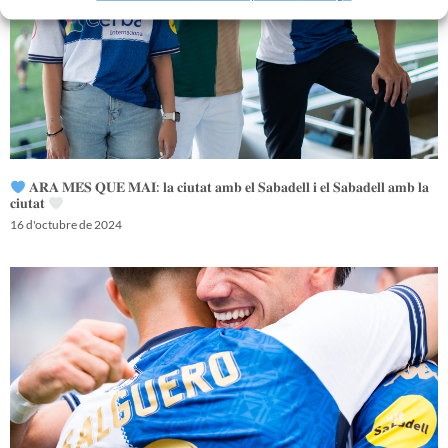
𝐀𝐑𝐀 𝐌𝐄́𝐒 𝐐𝐔𝐄 𝐌𝐀𝐈: 𝐥𝐚 𝐜𝐢𝐮𝐭𝐚𝐭 𝐚𝐦𝐛 𝐞𝐥 𝐒𝐚𝐛𝐚𝐝𝐞𝐥𝐥 𝐢 𝐞𝐥 𝐒𝐚𝐛𝐚𝐝𝐞𝐥𝐥 𝐚𝐦𝐛 𝐥𝐚
𝐜𝐢𝐮𝐭𝐚𝐭
16 d'octubre de 2024