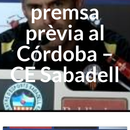
premsa
prèvia al
Córdoba –
CE Sabadell