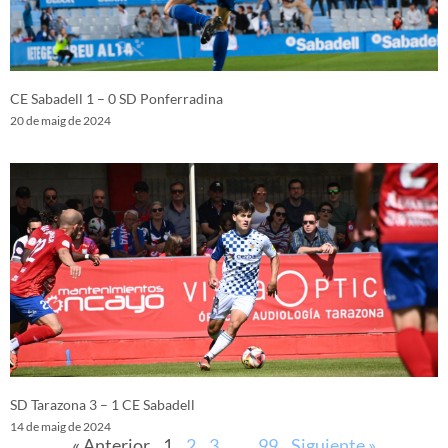
CE Sabadell 1 – 0 SD Ponferradina
20 de maig de 2024
SD Tarazona 3 – 1 CE Sabadell
14 de maig de 2024
« Anterior
1
2
3
…
99
Siguiente »