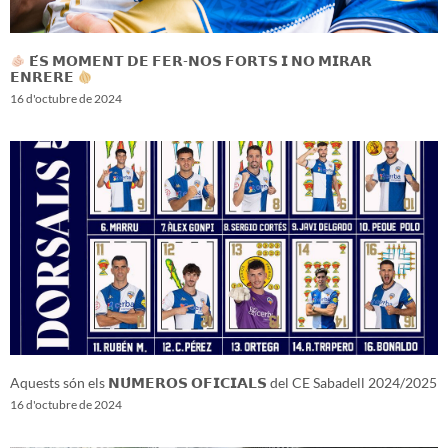
𝗘́𝗦 𝗠𝗢𝗠𝗘𝗡𝗧 𝗗𝗘 𝗙𝗘𝗥-𝗡𝗢𝗦 𝗙𝗢𝗥𝗧𝗦 𝗜 𝗡𝗢 𝗠𝗜𝗥𝗔𝗥
𝗘𝗡𝗥𝗘𝗥𝗘
16 d'octubre de 2024
Aquests són els 𝗡𝗨́𝗠𝗘𝗥𝗢𝗦 𝗢𝗙𝗜𝗖𝗜𝗔𝗟𝗦 del CE Sabadell 2024/2025
16 d'octubre de 2024