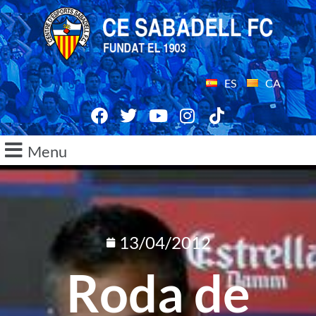
ES
CA
Menu
13/04/2012
Roda de