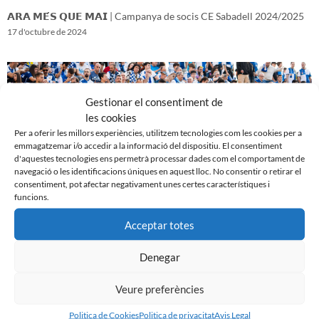
𝗔𝗥𝗔 𝗠𝗘́𝗦 𝗤𝗨𝗘 𝗠𝗔𝗜 | Campanya de socis CE Sabadell 2024/2025
17 d'octubre de 2024
Gestionar el consentiment de
les cookies
Per a oferir les millors experiències, utilitzem tecnologies com les cookies per a
emmagatzemar i/o accedir a la informació del dispositiu. El consentiment
d'aquestes tecnologies ens permetrà processar dades com el comportament de
navegació o les identificacions úniques en aquest lloc. No consentir o retirar el
consentiment, pot afectar negativament unes certes característiques i
funcions.
Acceptar totes
𝑽𝒆𝒏𝒊𝒎 𝒅’𝒖𝒏𝒂 𝒈𝒓𝒂𝒏 𝒃𝒂𝒕𝒂𝒍𝒍𝒂…𝒊 𝒂𝒏𝒆𝒎 𝒂 𝒑𝒆𝒓 𝒍𝒂 𝒔𝒆𝒈𝒖̈𝒆𝒏𝒕
16 d'octubre de 2024
Denegar
Veure preferències
Politica de Cookies
Politica de privacitat
Avis Legal