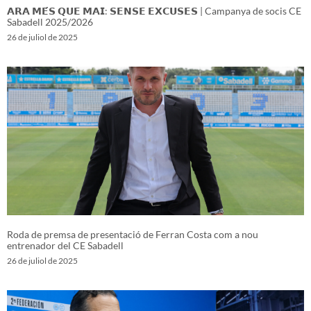
𝗔𝗥𝗔 𝗠𝗘́𝗦 𝗤𝗨𝗘 𝗠𝗔𝗜: 𝗦𝗘𝗡𝗦𝗘 𝗘𝗫𝗖𝗨𝗦𝗘𝗦 | Campanya de socis CE
Sabadell 2025/2026
26 de juliol de 2025
Roda de premsa de presentació de Ferran Costa com a nou
entrenador del CE Sabadell
26 de juliol de 2025