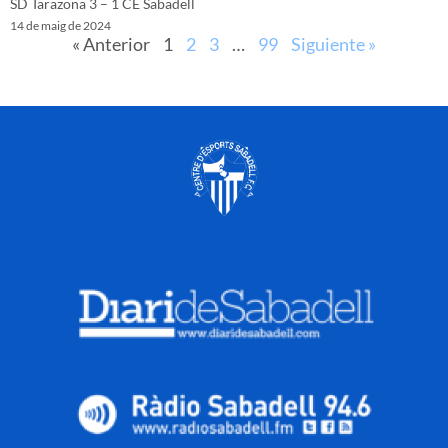
SD Tarazona 3 – 1 CE Sabadell
14 de maig de 2024
« Anterior
1
2
3
…
99
Siguiente »