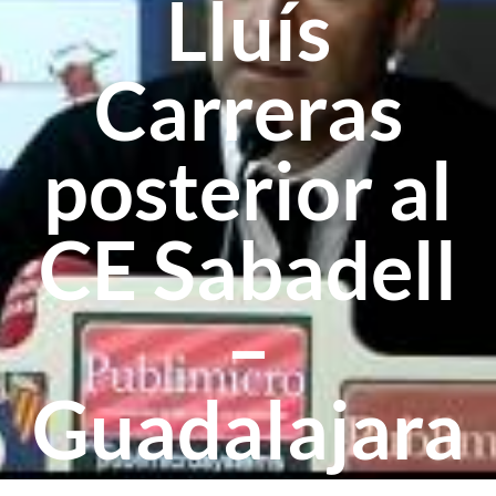
Lluís
Carreras
posterior al
CE Sabadell
–
Guadalajara