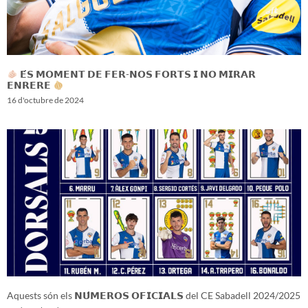
𝗘́𝗦 𝗠𝗢𝗠𝗘𝗡𝗧 𝗗𝗘 𝗙𝗘𝗥-𝗡𝗢𝗦 𝗙𝗢𝗥𝗧𝗦 𝗜 𝗡𝗢 𝗠𝗜𝗥𝗔𝗥
𝗘𝗡𝗥𝗘𝗥𝗘
16 d'octubre de 2024
Aquests són els 𝗡𝗨́𝗠𝗘𝗥𝗢𝗦 𝗢𝗙𝗜𝗖𝗜𝗔𝗟𝗦 del CE Sabadell 2024/2025