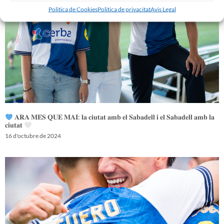
Politica de Cookies
Politica de privacitat
Avis Legal
𝐀𝐑𝐀 𝐌𝐄́𝐒 𝐐𝐔𝐄 𝐌𝐀𝐈: 𝐥𝐚 𝐜𝐢𝐮𝐭𝐚𝐭 𝐚𝐦𝐛 𝐞𝐥 𝐒𝐚𝐛𝐚𝐝𝐞𝐥𝐥 𝐢 𝐞𝐥 𝐒𝐚𝐛𝐚𝐝𝐞𝐥𝐥 𝐚𝐦𝐛 𝐥𝐚
𝐜𝐢𝐮𝐭𝐚𝐭
16 d'octubre de 2024