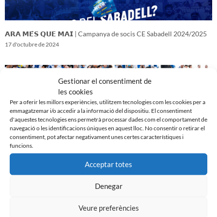
𝗔𝗥𝗔 𝗠𝗘́𝗦 𝗤𝗨𝗘 𝗠𝗔𝗜 | Campanya de socis CE Sabadell 2024/2025
17 d'octubre de 2024
Gestionar el consentiment de
les cookies
Per a oferir les millors experiències, utilitzem tecnologies com les cookies per a
emmagatzemar i/o accedir a la informació del dispositiu. El consentiment
d'aquestes tecnologies ens permetrà processar dades com el comportament de
navegació o les identificacions úniques en aquest lloc. No consentir o retirar el
consentiment, pot afectar negativament unes certes característiques i
funcions.
Acceptar totes
𝑽𝒆𝒏𝒊𝒎 𝒅’𝒖𝒏𝒂 𝒈𝒓𝒂𝒏 𝒃𝒂𝒕𝒂𝒍𝒍𝒂…𝒊 𝒂𝒏𝒆𝒎 𝒂 𝒑𝒆𝒓 𝒍𝒂 𝒔𝒆𝒈𝒖̈𝒆𝒏𝒕
Denegar
16 d'octubre de 2024
Veure preferències