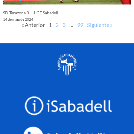
SD Tarazona 3 – 1 CE Sabadell
14 de maig de 2024
« Anterior
1
2
3
…
99
Siguiente »