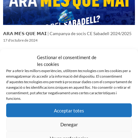
𝗔𝗥𝗔 𝗠𝗘́𝗦 𝗤𝗨𝗘 𝗠𝗔𝗜 | Campanya de socis CE Sabadell 2024/2025
17 d'octubre de 2024
Gestionar el consentiment de
les cookies
Per a oferir les millors experiències, utilitzem tecnologies com les cookies per a
emmagatzemar i/o accedir a la informació del dispositiu. El consentiment
d'aquestes tecnologies ens permetrà processar dades com el comportament de
navegació o les identificacions úniques en aquest lloc. No consentir o retirar el
consentiment, pot afectar negativament unes certes característiques i
funcions.
Acceptar totes
Denegar
𝑽𝒆𝒏𝒊𝒎 𝒅’𝒖𝒏𝒂 𝒈𝒓𝒂𝒏 𝒃𝒂𝒕𝒂𝒍𝒍𝒂…𝒊 𝒂𝒏𝒆𝒎 𝒂 𝒑𝒆𝒓 𝒍𝒂 𝒔𝒆𝒈𝒖̈𝒆𝒏𝒕
16 d'octubre de 2024