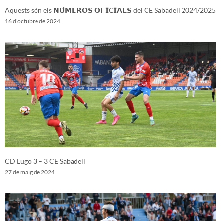
Aquests són els 𝗡𝗨́𝗠𝗘𝗥𝗢𝗦 𝗢𝗙𝗜𝗖𝗜𝗔𝗟𝗦 del CE Sabadell 2024/2025
16 d'octubre de 2024
CD Lugo 3 – 3 CE Sabadell
27 de maig de 2024