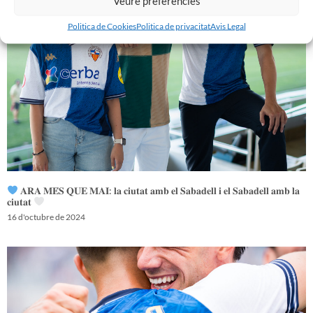
Veure preferències
Politica de Cookies
Politica de privacitat
Avis Legal
𝐀𝐑𝐀 𝐌𝐄́𝐒 𝐐𝐔𝐄 𝐌𝐀𝐈: 𝐥𝐚 𝐜𝐢𝐮𝐭𝐚𝐭 𝐚𝐦𝐛 𝐞𝐥 𝐒𝐚𝐛𝐚𝐝𝐞𝐥𝐥 𝐢 𝐞𝐥 𝐒𝐚𝐛𝐚𝐝𝐞𝐥𝐥 𝐚𝐦𝐛 𝐥𝐚
𝐜𝐢𝐮𝐭𝐚𝐭
16 d'octubre de 2024