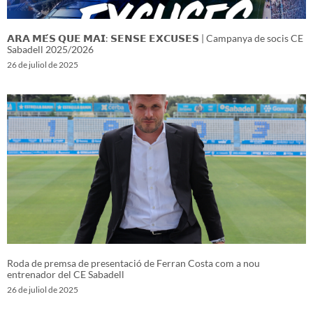
𝗔𝗥𝗔 𝗠𝗘́𝗦 𝗤𝗨𝗘 𝗠𝗔𝗜: 𝗦𝗘𝗡𝗦𝗘 𝗘𝗫𝗖𝗨𝗦𝗘𝗦 | Campanya de socis CE
Sabadell 2025/2026
26 de juliol de 2025
Roda de premsa de presentació de Ferran Costa com a nou
entrenador del CE Sabadell
26 de juliol de 2025