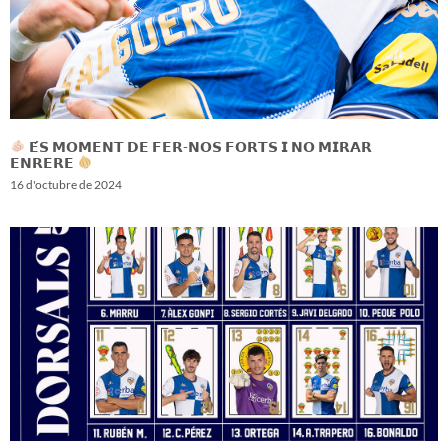
𝗘́𝗦 𝗠𝗢𝗠𝗘𝗡𝗧 𝗗𝗘 𝗙𝗘𝗥-𝗡𝗢𝗦 𝗙𝗢𝗥𝗧𝗦 𝗜 𝗡𝗢 𝗠𝗜𝗥𝗔𝗥
𝗘𝗡𝗥𝗘𝗥𝗘
16 d'octubre de 2024