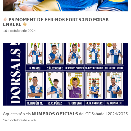
𝗘́𝗦 𝗠𝗢𝗠𝗘𝗡𝗧 𝗗𝗘 𝗙𝗘𝗥-𝗡𝗢𝗦 𝗙𝗢𝗥𝗧𝗦 𝗜 𝗡𝗢 𝗠𝗜𝗥𝗔𝗥
𝗘𝗡𝗥𝗘𝗥𝗘
16 d'octubre de 2024
Aquests són els 𝗡𝗨́𝗠𝗘𝗥𝗢𝗦 𝗢𝗙𝗜𝗖𝗜𝗔𝗟𝗦 del CE Sabadell 2024/2025
16 d'octubre de 2024