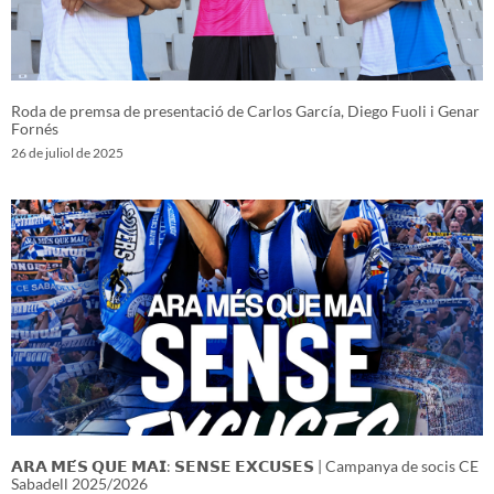
Roda de premsa de presentació de Carlos García, Diego Fuoli i Genar
Fornés
26 de juliol de 2025
𝗔𝗥𝗔 𝗠𝗘́𝗦 𝗤𝗨𝗘 𝗠𝗔𝗜: 𝗦𝗘𝗡𝗦𝗘 𝗘𝗫𝗖𝗨𝗦𝗘𝗦 | Campanya de socis CE
Sabadell 2025/2026