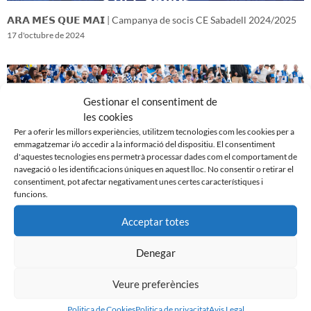
𝗔𝗥𝗔 𝗠𝗘́𝗦 𝗤𝗨𝗘 𝗠𝗔𝗜 | Campanya de socis CE Sabadell 2024/2025
17 d'octubre de 2024
Gestionar el consentiment de
les cookies
Per a oferir les millors experiències, utilitzem tecnologies com les cookies per a
emmagatzemar i/o accedir a la informació del dispositiu. El consentiment
d'aquestes tecnologies ens permetrà processar dades com el comportament de
navegació o les identificacions úniques en aquest lloc. No consentir o retirar el
consentiment, pot afectar negativament unes certes característiques i
funcions.
Acceptar totes
𝑽𝒆𝒏𝒊𝒎 𝒅’𝒖𝒏𝒂 𝒈𝒓𝒂𝒏 𝒃𝒂𝒕𝒂𝒍𝒍𝒂…𝒊 𝒂𝒏𝒆𝒎 𝒂 𝒑𝒆𝒓 𝒍𝒂 𝒔𝒆𝒈𝒖̈𝒆𝒏𝒕
16 d'octubre de 2024
Denegar
Veure preferències
Politica de Cookies
Politica de privacitat
Avis Legal