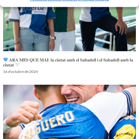
𝐀𝐑𝐀 𝐌𝐄́𝐒 𝐐𝐔𝐄 𝐌𝐀𝐈: 𝐥𝐚 𝐜𝐢𝐮𝐭𝐚𝐭 𝐚𝐦𝐛 𝐞𝐥 𝐒𝐚𝐛𝐚𝐝𝐞𝐥𝐥 𝐢 𝐞𝐥 𝐒𝐚𝐛𝐚𝐝𝐞𝐥𝐥 𝐚𝐦𝐛 𝐥𝐚
𝐜𝐢𝐮𝐭𝐚𝐭
16 d'octubre de 2024