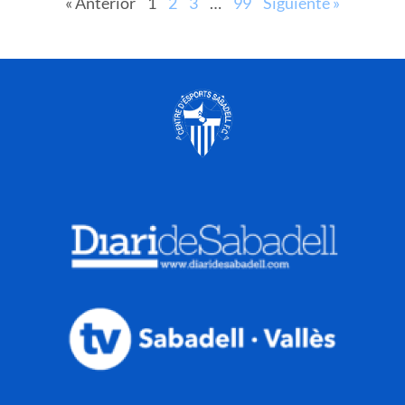
« Anterior
1
2
3
…
99
Siguiente »