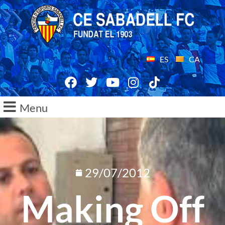
ES
CA
Menu
29/07/2012
Making Off