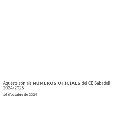
Aquests són els 𝗡𝗨́𝗠𝗘𝗥𝗢𝗦 𝗢𝗙𝗜𝗖𝗜𝗔𝗟𝗦 del CE Sabadell
2024/2025
16 d'octubre de 2024