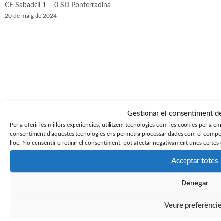
CE Sabadell 1 – 0 SD Ponferradina
20 de maig de 2024
Gestionar el consentiment d
Per a oferir les millors experiències, utilitzem tecnologies com les cookies per a e
consentiment d'aquestes tecnologies ens permetrà processar dades com el compor
lloc. No consentir o retirar el consentiment, pot afectar negativament unes certes 
SD Tarazona 3 – 1 CE Sabadell
Acceptar totes
14 de maig de 2024
« Anterior
1
2
3
…
99
Siguiente »
Denegar
Veure preferènci