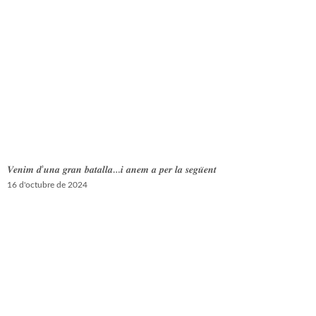
𝑽𝒆𝒏𝒊𝒎 𝒅’𝒖𝒏𝒂 𝒈𝒓𝒂𝒏 𝒃𝒂𝒕𝒂𝒍𝒍𝒂…𝒊 𝒂𝒏𝒆𝒎 𝒂 𝒑𝒆𝒓 𝒍𝒂 𝒔𝒆𝒈𝒖̈𝒆𝒏𝒕
16 d'octubre de 2024