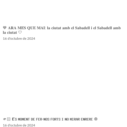
💙 𝐀𝐑𝐀 𝐌𝐄́𝐒 𝐐𝐔𝐄 𝐌𝐀𝐈: 𝐥𝐚 𝐜𝐢𝐮𝐭𝐚𝐭 𝐚𝐦𝐛 𝐞𝐥 𝐒𝐚𝐛𝐚𝐝𝐞𝐥𝐥 𝐢 𝐞𝐥 𝐒𝐚𝐛𝐚𝐝𝐞𝐥𝐥 𝐚𝐦𝐛
𝐥𝐚 𝐜𝐢𝐮𝐭𝐚𝐭 🤍
16 d'octubre de 2024
🫵🏻 𝗘́𝗦 𝗠𝗢𝗠𝗘𝗡𝗧 𝗗𝗘 𝗙𝗘𝗥-𝗡𝗢𝗦 𝗙𝗢𝗥𝗧𝗦 𝗜 𝗡𝗢 𝗠𝗜𝗥𝗔𝗥 𝗘𝗡𝗥𝗘𝗥𝗘 🧅
16 d'octubre de 2024