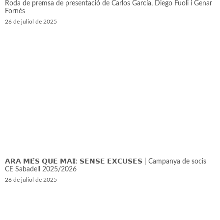
Roda de premsa de presentació de Carlos García, Diego Fuoli i Genar
Fornés
26 de juliol de 2025
𝗔𝗥𝗔 𝗠𝗘́𝗦 𝗤𝗨𝗘 𝗠𝗔𝗜: 𝗦𝗘𝗡𝗦𝗘 𝗘𝗫𝗖𝗨𝗦𝗘𝗦 | Campanya de socis
CE Sabadell 2025/2026
26 de juliol de 2025