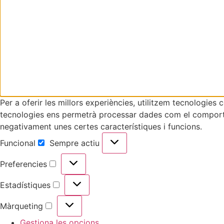
Per a oferir les millors experiències, utilitzem tecnologie
tecnologies ens permetrà processar dades com el comportam
negativament unes certes característiques i funcions.
Funcional
Sempre actiu
Funcional
Preferencies
Preferencies
Estadístiques
Estadístiques
Màrqueting
Màrqueting
Gestiona les opcions