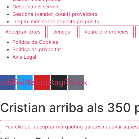
Gestiona els serveis
Gestiona {vendor_count} proveïdors
Llegeix més sobre aquests propòsits
Acceptar totes
Denegar
Veure preferències
Politica de Cookies
Politica de privacitat
Avis Legal
Vés
al
contingut
cebook
Twitter
Youtube
Instagram
Tiktok
Cristian arriba als 350
Feu clic per acceptar màrqueting galetes i activar aques