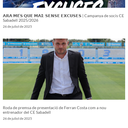
𝗔𝗥𝗔 𝗠𝗘́𝗦 𝗤𝗨𝗘 𝗠𝗔𝗜: 𝗦𝗘𝗡𝗦𝗘 𝗘𝗫𝗖𝗨𝗦𝗘𝗦 | Campanya de socis CE
Sabadell 2025/2026
26 de juliol de 2025
Roda de premsa de presentació de Ferran Costa com a nou
entrenador del CE Sabadell
26 de juliol de 2025