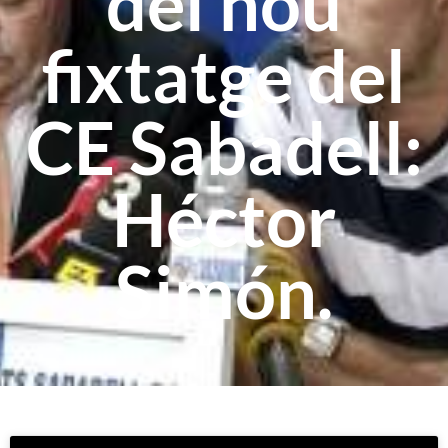
del nou
fixtatge del
CE Sabadell:
Héctor
Simón.