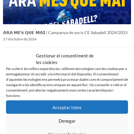
𝗔𝗥𝗔 𝗠𝗘́𝗦 𝗤𝗨𝗘 𝗠𝗔𝗜 | Campanya de socis CE Sabadell 2024/2025
17 d'octubre de 2024
Gestionar el consentiment de
les cookies
Per a oferir les millors experiències, utilitzem tecnologies com les cookies per a
emmagatzemar i/o accedir a la informació del dispositiu. El consentiment
d'aquestes tecnologies ens permetrà processar dades com el comportament de
navegació o les identificacions úniques en aquest lloc. No consentir o retirar el
consentiment, pot afectar negativament unes certes característiques i
funcions.
Acceptar totes
Denegar
𝑽𝒆𝒏𝒊𝒎 𝒅’𝒖𝒏𝒂 𝒈𝒓𝒂𝒏 𝒃𝒂𝒕𝒂𝒍𝒍𝒂…𝒊 𝒂𝒏𝒆𝒎 𝒂 𝒑𝒆𝒓 𝒍𝒂 𝒔𝒆𝒈𝒖̈𝒆𝒏𝒕
16 d'octubre de 2024