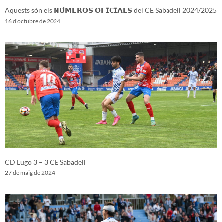
Aquests són els 𝗡𝗨́𝗠𝗘𝗥𝗢𝗦 𝗢𝗙𝗜𝗖𝗜𝗔𝗟𝗦 del CE Sabadell 2024/2025
16 d'octubre de 2024
CD Lugo 3 – 3 CE Sabadell
27 de maig de 2024