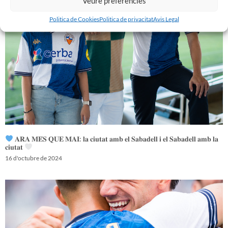
Veure preferències
Politica de Cookies
Politica de privacitat
Avis Legal
𝐀𝐑𝐀 𝐌𝐄́𝐒 𝐐𝐔𝐄 𝐌𝐀𝐈: 𝐥𝐚 𝐜𝐢𝐮𝐭𝐚𝐭 𝐚𝐦𝐛 𝐞𝐥 𝐒𝐚𝐛𝐚𝐝𝐞𝐥𝐥 𝐢 𝐞𝐥 𝐒𝐚𝐛𝐚𝐝𝐞𝐥𝐥 𝐚𝐦𝐛 𝐥𝐚
𝐜𝐢𝐮𝐭𝐚𝐭
16 d'octubre de 2024