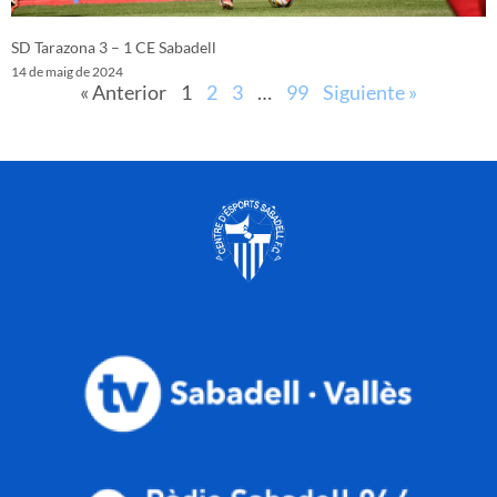
SD Tarazona 3 – 1 CE Sabadell
14 de maig de 2024
« Anterior
1
2
3
…
99
Siguiente »