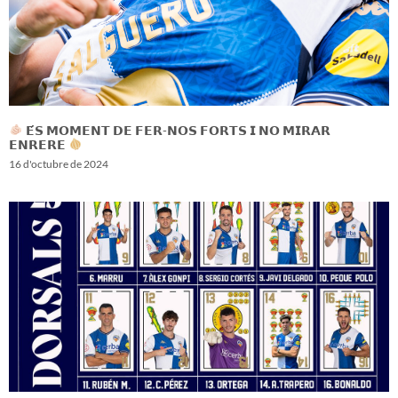
𝗘́𝗦 𝗠𝗢𝗠𝗘𝗡𝗧 𝗗𝗘 𝗙𝗘𝗥-𝗡𝗢𝗦 𝗙𝗢𝗥𝗧𝗦 𝗜 𝗡𝗢 𝗠𝗜𝗥𝗔𝗥
𝗘𝗡𝗥𝗘𝗥𝗘
16 d'octubre de 2024