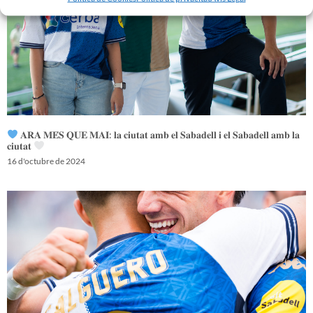
𝐀𝐑𝐀 𝐌𝐄́𝐒 𝐐𝐔𝐄 𝐌𝐀𝐈: 𝐥𝐚 𝐜𝐢𝐮𝐭𝐚𝐭 𝐚𝐦𝐛 𝐞𝐥 𝐒𝐚𝐛𝐚𝐝𝐞𝐥𝐥 𝐢 𝐞𝐥 𝐒𝐚𝐛𝐚𝐝𝐞𝐥𝐥 𝐚𝐦𝐛 𝐥𝐚
𝐜𝐢𝐮𝐭𝐚𝐭
16 d'octubre de 2024