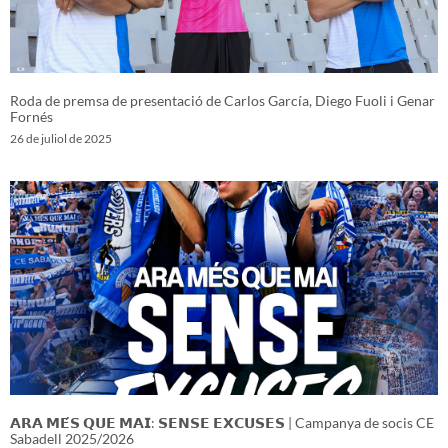
Roda de premsa de presentació de Carlos García, Diego Fuoli i Genar
Fornés
26 de juliol de 2025
𝗔𝗥𝗔 𝗠𝗘́𝗦 𝗤𝗨𝗘 𝗠𝗔𝗜: 𝗦𝗘𝗡𝗦𝗘 𝗘𝗫𝗖𝗨𝗦𝗘𝗦 | Campanya de socis CE
Sabadell 2025/2026