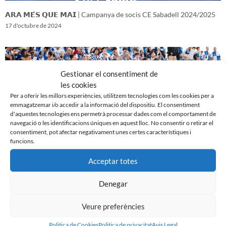
𝗔𝗥𝗔 𝗠𝗘́𝗦 𝗤𝗨𝗘 𝗠𝗔𝗜 | Campanya de socis CE Sabadell 2024/2025
17 d'octubre de 2024
Gestionar el consentiment de
les cookies
Per a oferir les millors experiències, utilitzem tecnologies com les cookies per a
emmagatzemar i/o accedir a la informació del dispositiu. El consentiment
d'aquestes tecnologies ens permetrà processar dades com el comportament de
navegació o les identificacions úniques en aquest lloc. No consentir o retirar el
consentiment, pot afectar negativament unes certes característiques i
funcions.
Acceptar totes
𝑽𝒆𝒏𝒊𝒎 𝒅’𝒖𝒏𝒂 𝒈𝒓𝒂𝒏 𝒃𝒂𝒕𝒂𝒍𝒍𝒂…𝒊 𝒂𝒏𝒆𝒎 𝒂 𝒑𝒆𝒓 𝒍𝒂 𝒔𝒆𝒈𝒖̈𝒆𝒏𝒕
16 d'octubre de 2024
Denegar
Veure preferències
Politica de Cookies
Politica de privacitat
Avis Legal