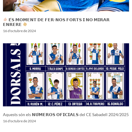
𝗘́𝗦 𝗠𝗢𝗠𝗘𝗡𝗧 𝗗𝗘 𝗙𝗘𝗥-𝗡𝗢𝗦 𝗙𝗢𝗥𝗧𝗦 𝗜 𝗡𝗢 𝗠𝗜𝗥𝗔𝗥
𝗘𝗡𝗥𝗘𝗥𝗘
16 d'octubre de 2024
Aquests són els 𝗡𝗨́𝗠𝗘𝗥𝗢𝗦 𝗢𝗙𝗜𝗖𝗜𝗔𝗟𝗦 del CE Sabadell 2024/2025
16 d'octubre de 2024