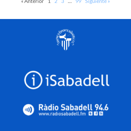
« Anterior
1
2
3
…
99
Siguiente »