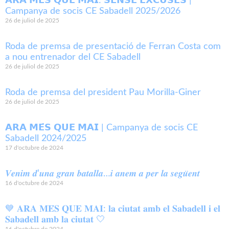
𝗔𝗥𝗔 𝗠𝗘́𝗦 𝗤𝗨𝗘 𝗠𝗔𝗜: 𝗦𝗘𝗡𝗦𝗘 𝗘𝗫𝗖𝗨𝗦𝗘𝗦 |
Campanya de socis CE Sabadell 2025/2026
26 de juliol de 2025
Roda de premsa de presentació de Ferran Costa com
a nou entrenador del CE Sabadell
26 de juliol de 2025
Roda de premsa del president Pau Morilla-Giner
26 de juliol de 2025
𝗔𝗥𝗔 𝗠𝗘́𝗦 𝗤𝗨𝗘 𝗠𝗔𝗜 | Campanya de socis CE
Sabadell 2024/2025
17 d'octubre de 2024
𝑽𝒆𝒏𝒊𝒎 𝒅’𝒖𝒏𝒂 𝒈𝒓𝒂𝒏 𝒃𝒂𝒕𝒂𝒍𝒍𝒂…𝒊 𝒂𝒏𝒆𝒎 𝒂 𝒑𝒆𝒓 𝒍𝒂 𝒔𝒆𝒈𝒖̈𝒆𝒏𝒕
16 d'octubre de 2024
💙 𝐀𝐑𝐀 𝐌𝐄́𝐒 𝐐𝐔𝐄 𝐌𝐀𝐈: 𝐥𝐚 𝐜𝐢𝐮𝐭𝐚𝐭 𝐚𝐦𝐛 𝐞𝐥 𝐒𝐚𝐛𝐚𝐝𝐞𝐥𝐥 𝐢 𝐞𝐥
𝐒𝐚𝐛𝐚𝐝𝐞𝐥𝐥 𝐚𝐦𝐛 𝐥𝐚 𝐜𝐢𝐮𝐭𝐚𝐭 🤍