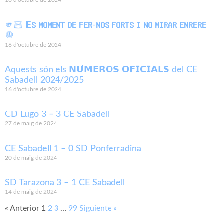
16 d'octubre de 2024
🫵🏻 𝗘́𝗦 𝗠𝗢𝗠𝗘𝗡𝗧 𝗗𝗘 𝗙𝗘𝗥-𝗡𝗢𝗦 𝗙𝗢𝗥𝗧𝗦 𝗜 𝗡𝗢 𝗠𝗜𝗥𝗔𝗥 𝗘𝗡𝗥𝗘𝗥𝗘
🧅
16 d'octubre de 2024
Aquests són els 𝗡𝗨́𝗠𝗘𝗥𝗢𝗦 𝗢𝗙𝗜𝗖𝗜𝗔𝗟𝗦 del CE
Sabadell 2024/2025
16 d'octubre de 2024
CD Lugo 3 – 3 CE Sabadell
27 de maig de 2024
CE Sabadell 1 – 0 SD Ponferradina
20 de maig de 2024
SD Tarazona 3 – 1 CE Sabadell
14 de maig de 2024
« Anterior
1
2
3
…
99
Siguiente »