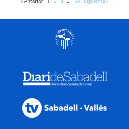
« Anterior
1
2
3
…
99
Siguiente »