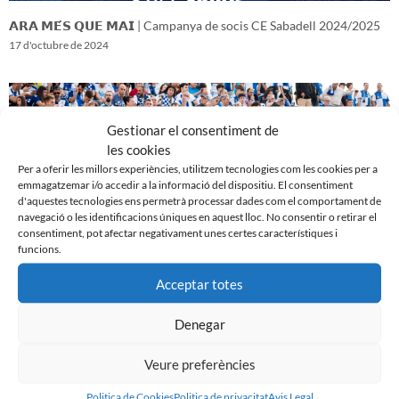
𝗔𝗥𝗔 𝗠𝗘́𝗦 𝗤𝗨𝗘 𝗠𝗔𝗜 | Campanya de socis CE Sabadell 2024/2025
17 d'octubre de 2024
Gestionar el consentiment de
les cookies
Per a oferir les millors experiències, utilitzem tecnologies com les cookies per a
emmagatzemar i/o accedir a la informació del dispositiu. El consentiment
d'aquestes tecnologies ens permetrà processar dades com el comportament de
navegació o les identificacions úniques en aquest lloc. No consentir o retirar el
consentiment, pot afectar negativament unes certes característiques i
funcions.
Acceptar totes
𝑽𝒆𝒏𝒊𝒎 𝒅’𝒖𝒏𝒂 𝒈𝒓𝒂𝒏 𝒃𝒂𝒕𝒂𝒍𝒍𝒂…𝒊 𝒂𝒏𝒆𝒎 𝒂 𝒑𝒆𝒓 𝒍𝒂 𝒔𝒆𝒈𝒖̈𝒆𝒏𝒕
16 d'octubre de 2024
Denegar
Veure preferències
Politica de Cookies
Politica de privacitat
Avis Legal