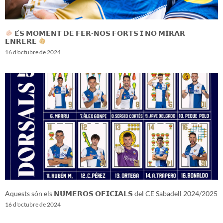
𝗘́𝗦 𝗠𝗢𝗠𝗘𝗡𝗧 𝗗𝗘 𝗙𝗘𝗥-𝗡𝗢𝗦 𝗙𝗢𝗥𝗧𝗦 𝗜 𝗡𝗢 𝗠𝗜𝗥𝗔𝗥
𝗘𝗡𝗥𝗘𝗥𝗘
16 d'octubre de 2024
Aquests són els 𝗡𝗨́𝗠𝗘𝗥𝗢𝗦 𝗢𝗙𝗜𝗖𝗜𝗔𝗟𝗦 del CE Sabadell 2024/2025
16 d'octubre de 2024