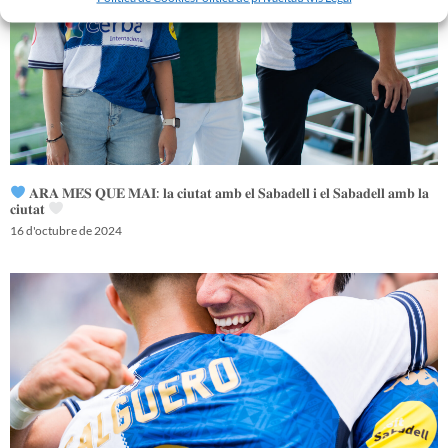
𝐀𝐑𝐀 𝐌𝐄́𝐒 𝐐𝐔𝐄 𝐌𝐀𝐈: 𝐥𝐚 𝐜𝐢𝐮𝐭𝐚𝐭 𝐚𝐦𝐛 𝐞𝐥 𝐒𝐚𝐛𝐚𝐝𝐞𝐥𝐥 𝐢 𝐞𝐥 𝐒𝐚𝐛𝐚𝐝𝐞𝐥𝐥 𝐚𝐦𝐛 𝐥𝐚
𝐜𝐢𝐮𝐭𝐚𝐭
16 d'octubre de 2024