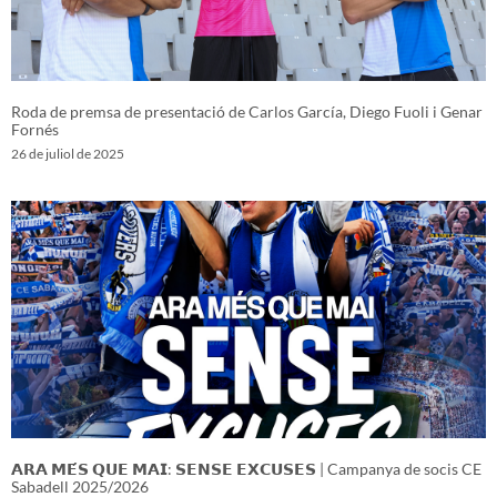
Roda de premsa de presentació de Carlos García, Diego Fuoli i Genar
Fornés
26 de juliol de 2025
𝗔𝗥𝗔 𝗠𝗘́𝗦 𝗤𝗨𝗘 𝗠𝗔𝗜: 𝗦𝗘𝗡𝗦𝗘 𝗘𝗫𝗖𝗨𝗦𝗘𝗦 | Campanya de socis CE
Sabadell 2025/2026