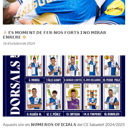
𝗘́𝗦 𝗠𝗢𝗠𝗘𝗡𝗧 𝗗𝗘 𝗙𝗘𝗥-𝗡𝗢𝗦 𝗙𝗢𝗥𝗧𝗦 𝗜 𝗡𝗢 𝗠𝗜𝗥𝗔𝗥
𝗘𝗡𝗥𝗘𝗥𝗘
16 d'octubre de 2024
Aquests són els 𝗡𝗨́𝗠𝗘𝗥𝗢𝗦 𝗢𝗙𝗜𝗖𝗜𝗔𝗟𝗦 del CE Sabadell 2024/2025