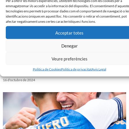
Per a oferir les millors experiències, utilitzem tecnologies com les cookies per a
emmagatzemar i/o accedir a la informació del dispositiu. El consentiment d'aquest
tecnologies ens permetrà processar dades com el comportament de navegació o le
identificacions úniques en aquest lloc. No consentir o retirar el consentiment, pot
afectar negativament unes certes característiques i funcions.
Acceptar totes
Denegar
Veure preferències
𝐀𝐑𝐀 𝐌𝐄́𝐒 𝐐𝐔𝐄 𝐌𝐀𝐈: 𝐥𝐚 𝐜𝐢𝐮𝐭𝐚𝐭 𝐚𝐦𝐛 𝐞𝐥 𝐒𝐚𝐛𝐚𝐝𝐞𝐥𝐥 𝐢 𝐞𝐥 𝐒𝐚𝐛𝐚𝐝𝐞𝐥𝐥 𝐚𝐦𝐛 𝐥𝐚
Politica de Cookies
Politica de privacitat
Avis Legal
𝐜𝐢𝐮𝐭𝐚𝐭
16 d'octubre de 2024