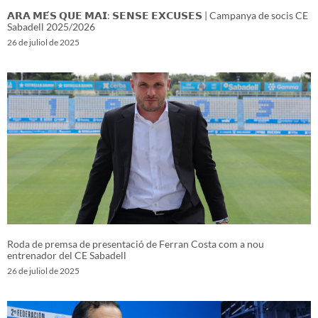
𝗔𝗥𝗔 𝗠𝗘́𝗦 𝗤𝗨𝗘 𝗠𝗔𝗜: 𝗦𝗘𝗡𝗦𝗘 𝗘𝗫𝗖𝗨𝗦𝗘𝗦 | Campanya de socis CE
Sabadell 2025/2026
26 de juliol de 2025
Roda de premsa de presentació de Ferran Costa com a nou
entrenador del CE Sabadell
26 de juliol de 2025