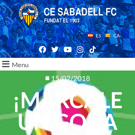
ES
CA
Menu
15/02/2018
¡MÁRCALE
UN GOL A