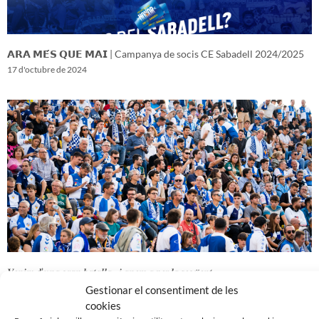
𝗔𝗥𝗔 𝗠𝗘́𝗦 𝗤𝗨𝗘 𝗠𝗔𝗜 | Campanya de socis CE Sabadell 2024/2025
17 d'octubre de 2024
𝑽𝒆𝒏𝒊𝒎 𝒅’𝒖𝒏𝒂 𝒈𝒓𝒂𝒏 𝒃𝒂𝒕𝒂𝒍𝒍𝒂…𝒊 𝒂𝒏𝒆𝒎 𝒂 𝒑𝒆𝒓 𝒍𝒂 𝒔𝒆𝒈𝒖̈𝒆𝒏𝒕
16 d'octubre de 2024
Gestionar el consentiment de les
cookies