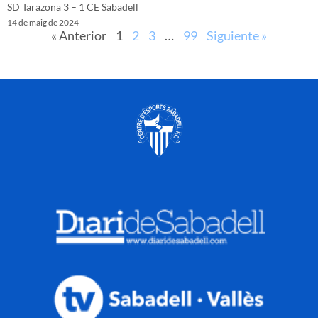
SD Tarazona 3 – 1 CE Sabadell
14 de maig de 2024
« Anterior
1
2
3
…
99
Siguiente »