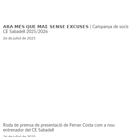
𝗔𝗥𝗔 𝗠𝗘́𝗦 𝗤𝗨𝗘 𝗠𝗔𝗜: 𝗦𝗘𝗡𝗦𝗘 𝗘𝗫𝗖𝗨𝗦𝗘𝗦 | Campanya de socis
CE Sabadell 2025/2026
26 de juliol de 2025
Roda de premsa de presentació de Ferran Costa com a nou
entrenador del CE Sabadell
26 de juliol de 2025