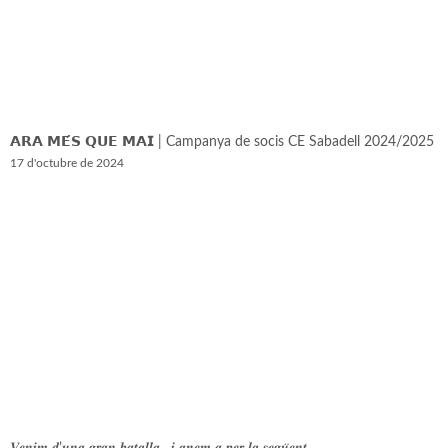
𝗔𝗥𝗔 𝗠𝗘́𝗦 𝗤𝗨𝗘 𝗠𝗔𝗜 | Campanya de socis CE Sabadell 2024/2025
17 d'octubre de 2024