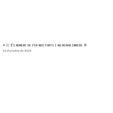
🫵🏻 𝗘́𝗦 𝗠𝗢𝗠𝗘𝗡𝗧 𝗗𝗘 𝗙𝗘𝗥-𝗡𝗢𝗦 𝗙𝗢𝗥𝗧𝗦 𝗜 𝗡𝗢 𝗠𝗜𝗥𝗔𝗥 𝗘𝗡𝗥𝗘𝗥𝗘 🧅
16 d'octubre de 2024