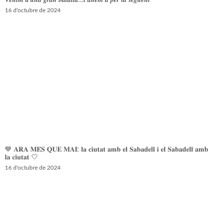
𝑽𝒆𝒏𝒊𝒎 𝒅’𝒖𝒏𝒂 𝒈𝒓𝒂𝒏 𝒃𝒂𝒕𝒂𝒍𝒍𝒂…𝒊 𝒂𝒏𝒆𝒎 𝒂 𝒑𝒆𝒓 𝒍𝒂 𝒔𝒆𝒈𝒖̈𝒆𝒏𝒕
16 d'octubre de 2024
💙 𝐀𝐑𝐀 𝐌𝐄́𝐒 𝐐𝐔𝐄 𝐌𝐀𝐈: 𝐥𝐚 𝐜𝐢𝐮𝐭𝐚𝐭 𝐚𝐦𝐛 𝐞𝐥 𝐒𝐚𝐛𝐚𝐝𝐞𝐥𝐥 𝐢 𝐞𝐥 𝐒𝐚𝐛𝐚𝐝𝐞𝐥𝐥 𝐚𝐦𝐛
𝐥𝐚 𝐜𝐢𝐮𝐭𝐚𝐭 🤍
16 d'octubre de 2024