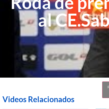
Roda de pre
al CE.Sa
F
Videos Relacionados