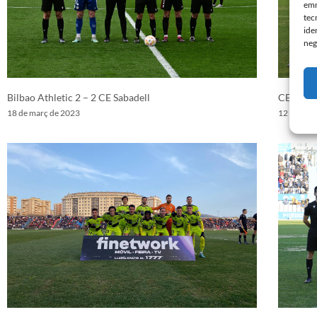
emm
tec
ide
neg
Bilbao Athletic 2 – 2 CE Sabadell
CE Sabad
18 de març de 2023
12 de mar