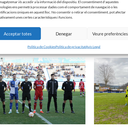
agatzemar i/o accedir a la informació del dispositiu. El consentiment d'aquestes
nologies ens permetrà processar dades com el comportament de navegació o les
ntificacions úniques en aquest lloc. No consentir o retirar el consentiment, pot afectar
ativament unes certes característiques i funcions.
Acceptar totes
Denegar
Veure preferèncie
ell 0 – 0 Real Murcia
Real Unión 0 – 1 C
ç de 2023
5 de març de 2023
Politica de Cookies
Politica de privacitat
Avis Legal