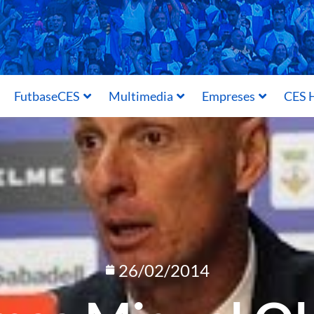
FutbaseCES
Multimedia
Empreses
CES H
26/02/2014