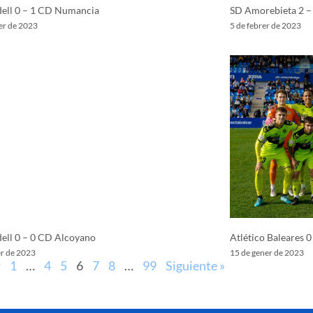
ell 0 – 1 CD Numancia
SD Amorebieta 2 – 
er de 2023
5 de febrer de 2023
ell 0 – 0 CD Alcoyano
Atlético Baleares 0
er de 2023
15 de gener de 2023
r
1
…
4
5
6
7
8
…
99
Siguiente »