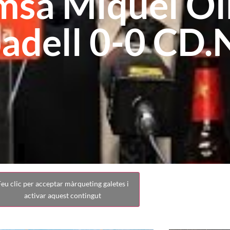
msa Miquel Ol
badell 0-0 CD
eu clic per acceptar màrqueting galetes i
activar aquest contingut