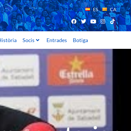
ES
CA
istòria
Socis
Entrades
Botiga