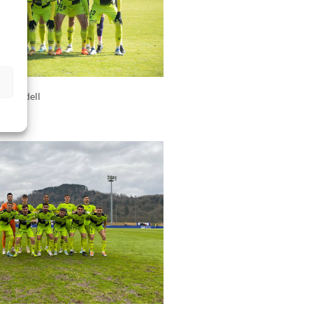
s
E Sabadell