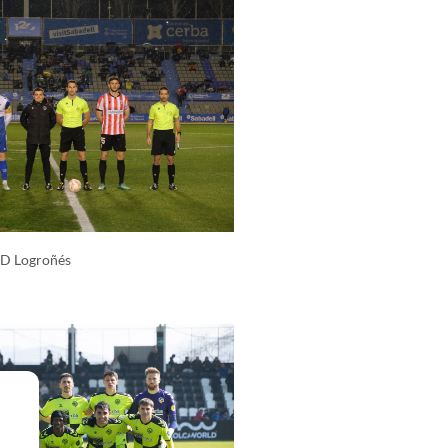
UD Logroñés