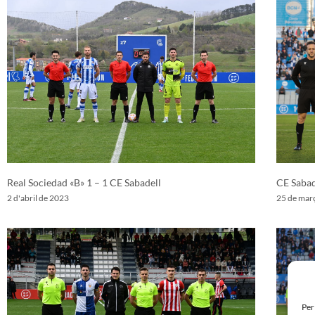
Real Sociedad «B» 1 – 1 CE Sabadell
CE Sabad
2 d'abril de 2023
25 de mar
Per