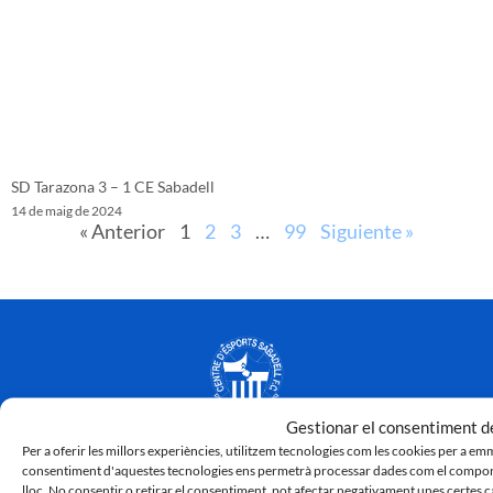
SD Tarazona 3 – 1 CE Sabadell
14 de maig de 2024
« Anterior
1
2
3
…
99
Siguiente »
Gestionar el consentiment de
Per a oferir les millors experiències, utilitzem tecnologies com les cookies per a em
consentiment d'aquestes tecnologies ens permetrà processar dades com el comport
lloc. No consentir o retirar el consentiment, pot afectar negativament unes certes c