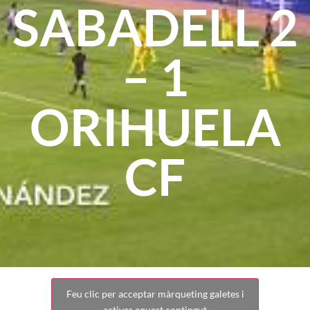
SABADELL 2
– 1
ORIHUELA
CF
Feu clic per acceptar màrqueting galetes i
activar aquest contingut