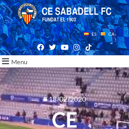
ES
CA
Menu
18/02/2020
CE