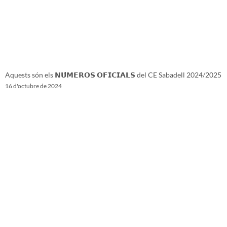
Aquests són els 𝗡𝗨́𝗠𝗘𝗥𝗢𝗦 𝗢𝗙𝗜𝗖𝗜𝗔𝗟𝗦 del CE Sabadell 2024/2025
16 d'octubre de 2024