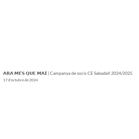
𝗔𝗥𝗔 𝗠𝗘́𝗦 𝗤𝗨𝗘 𝗠𝗔𝗜 | Campanya de socis CE Sabadell 2024/2025
17 d'octubre de 2024