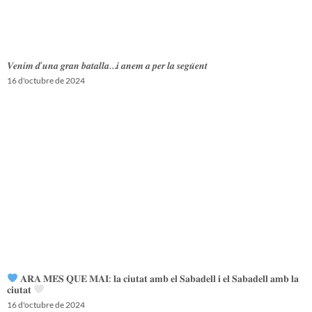
𝑽𝒆𝒏𝒊𝒎 𝒅’𝒖𝒏𝒂 𝒈𝒓𝒂𝒏 𝒃𝒂𝒕𝒂𝒍𝒍𝒂…𝒊 𝒂𝒏𝒆𝒎 𝒂 𝒑𝒆𝒓 𝒍𝒂 𝒔𝒆𝒈𝒖̈𝒆𝒏𝒕
16 d'octubre de 2024
𝐀𝐑𝐀 𝐌𝐄́𝐒 𝐐𝐔𝐄 𝐌𝐀𝐈: 𝐥𝐚 𝐜𝐢𝐮𝐭𝐚𝐭 𝐚𝐦𝐛 𝐞𝐥 𝐒𝐚𝐛𝐚𝐝𝐞𝐥𝐥 𝐢 𝐞𝐥 𝐒𝐚𝐛𝐚𝐝𝐞𝐥𝐥 𝐚𝐦𝐛 𝐥𝐚
𝐜𝐢𝐮𝐭𝐚𝐭
16 d'octubre de 2024