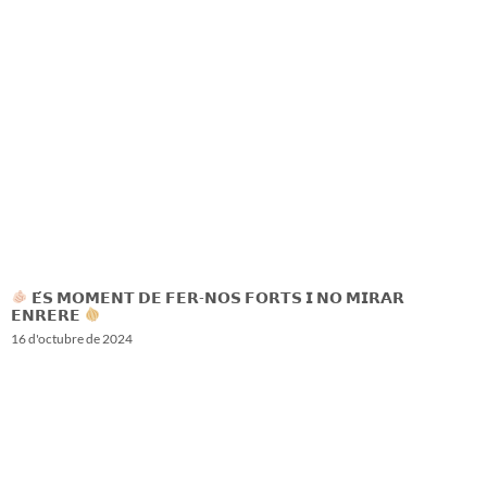
𝗘́𝗦 𝗠𝗢𝗠𝗘𝗡𝗧 𝗗𝗘 𝗙𝗘𝗥-𝗡𝗢𝗦 𝗙𝗢𝗥𝗧𝗦 𝗜 𝗡𝗢 𝗠𝗜𝗥𝗔𝗥
𝗘𝗡𝗥𝗘𝗥𝗘
16 d'octubre de 2024