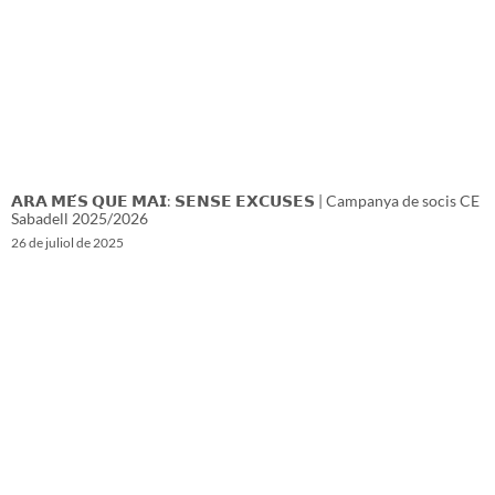
𝗔𝗥𝗔 𝗠𝗘́𝗦 𝗤𝗨𝗘 𝗠𝗔𝗜: 𝗦𝗘𝗡𝗦𝗘 𝗘𝗫𝗖𝗨𝗦𝗘𝗦 | Campanya de socis CE
Sabadell 2025/2026
26 de juliol de 2025