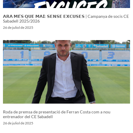
𝗔𝗥𝗔 𝗠𝗘́𝗦 𝗤𝗨𝗘 𝗠𝗔𝗜: 𝗦𝗘𝗡𝗦𝗘 𝗘𝗫𝗖𝗨𝗦𝗘𝗦 | Campanya de socis CE
Sabadell 2025/2026
26 de juliol de 2025
Roda de premsa de presentació de Ferran Costa com a nou
entrenador del CE Sabadell
26 de juliol de 2025