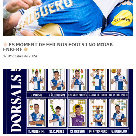
𝗘́𝗦 𝗠𝗢𝗠𝗘𝗡𝗧 𝗗𝗘 𝗙𝗘𝗥-𝗡𝗢𝗦 𝗙𝗢𝗥𝗧𝗦 𝗜 𝗡𝗢 𝗠𝗜𝗥𝗔𝗥
𝗘𝗡𝗥𝗘𝗥𝗘
16 d'octubre de 2024