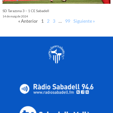
SD Tarazona 3 – 1 CE Sabadell
14 de maig de 2024
« Anterior
1
2
3
…
99
Siguiente »