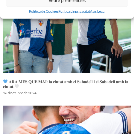
Veure preferències
Politica de Cookies
Politica de privacitat
Avis Legal
𝐀𝐑𝐀 𝐌𝐄́𝐒 𝐐𝐔𝐄 𝐌𝐀𝐈: 𝐥𝐚 𝐜𝐢𝐮𝐭𝐚𝐭 𝐚𝐦𝐛 𝐞𝐥 𝐒𝐚𝐛𝐚𝐝𝐞𝐥𝐥 𝐢 𝐞𝐥 𝐒𝐚𝐛𝐚𝐝𝐞𝐥𝐥 𝐚𝐦𝐛 𝐥𝐚
𝐜𝐢𝐮𝐭𝐚𝐭
16 d'octubre de 2024