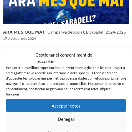
𝗔𝗥𝗔 𝗠𝗘́𝗦 𝗤𝗨𝗘 𝗠𝗔𝗜 | Campanya de socis CE Sabadell 2024/2025
17 d'octubre de 2024
Gestionar el consentiment de
les cookies
Per a oferir les millors experiències, utilitzem tecnologies com les cookies per a
emmagatzemar i/o accedir a la informació del dispositiu. El consentiment
d'aquestes tecnologies ens permetrà processar dades com el comportament de
navegació o les identificacions úniques en aquest lloc. No consentir o retirar el
consentiment, pot afectar negativament unes certes característiques i
funcions.
Acceptar totes
Denegar
𝑽𝒆𝒏𝒊𝒎 𝒅’𝒖𝒏𝒂 𝒈𝒓𝒂𝒏 𝒃𝒂𝒕𝒂𝒍𝒍𝒂…𝒊 𝒂𝒏𝒆𝒎 𝒂 𝒑𝒆𝒓 𝒍𝒂 𝒔𝒆𝒈𝒖̈𝒆𝒏𝒕
16 d'octubre de 2024