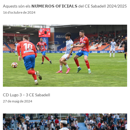
Aquests són els 𝗡𝗨́𝗠𝗘𝗥𝗢𝗦 𝗢𝗙𝗜𝗖𝗜𝗔𝗟𝗦 del CE Sabadell 2024/2025
16 d'octubre de 2024
CD Lugo 3 – 3 CE Sabadell
27 de maig de 2024