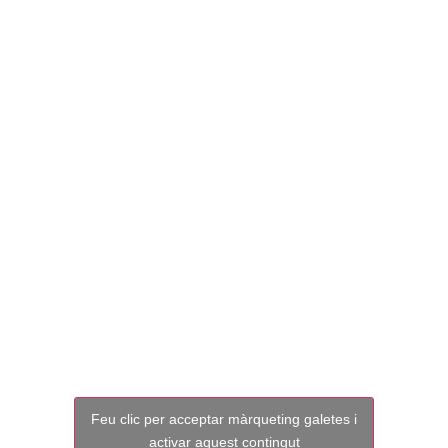
prèvia al
partit CE
Sabadell –
AD
Alcorcón
Feu clic per acceptar màrqueting galetes i
activar aquest contingut