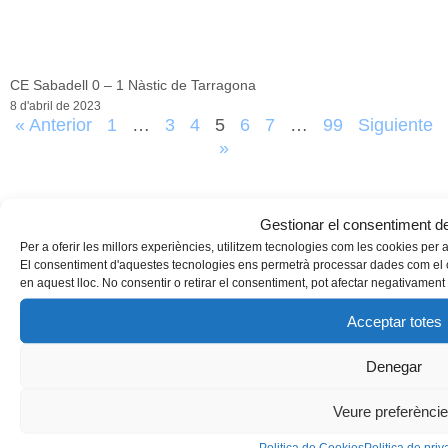
CE Sabadell 0 – 1 Nàstic de Tarragona
8 d'abril de 2023
« Anterior
1
…
3
4
5
6
7
…
99
Siguiente
»
Gestionar el consentiment de
Per a oferir les millors experiències, utilitzem tecnologies com les cookies per
El consentiment d'aquestes tecnologies ens permetrà processar dades com el 
en aquest lloc. No consentir o retirar el consentiment, pot afectar negativament 
Acceptar totes
Denegar
Veure preferènci
Politica de Cookies
Politica de priva