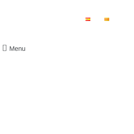
ES
CA
Menu
06/05/2015
Roda de
premsa de
Martí Crespí