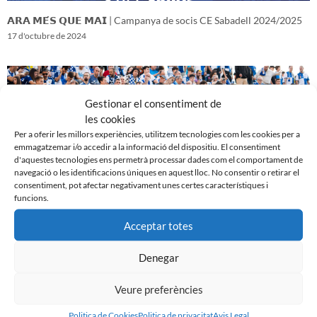
𝗔𝗥𝗔 𝗠𝗘́𝗦 𝗤𝗨𝗘 𝗠𝗔𝗜 | Campanya de socis CE Sabadell 2024/2025
17 d'octubre de 2024
Gestionar el consentiment de
les cookies
Per a oferir les millors experiències, utilitzem tecnologies com les cookies per a
emmagatzemar i/o accedir a la informació del dispositiu. El consentiment
d'aquestes tecnologies ens permetrà processar dades com el comportament de
navegació o les identificacions úniques en aquest lloc. No consentir o retirar el
consentiment, pot afectar negativament unes certes característiques i
funcions.
Acceptar totes
𝑽𝒆𝒏𝒊𝒎 𝒅’𝒖𝒏𝒂 𝒈𝒓𝒂𝒏 𝒃𝒂𝒕𝒂𝒍𝒍𝒂…𝒊 𝒂𝒏𝒆𝒎 𝒂 𝒑𝒆𝒓 𝒍𝒂 𝒔𝒆𝒈𝒖̈𝒆𝒏𝒕
16 d'octubre de 2024
Denegar
Veure preferències
Politica de Cookies
Politica de privacitat
Avis Legal