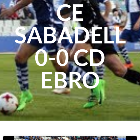
CE
SABADELL
0-0 CD
EBRO