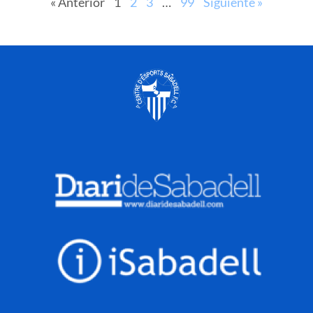
« Anterior
1
2
3
…
99
Siguiente »