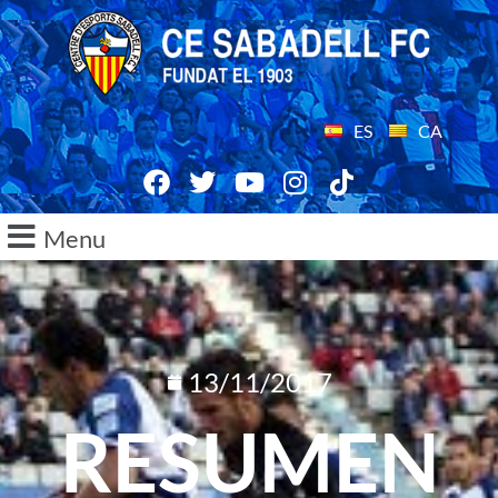
ES
CA
Menu
13/11/2017
RESUMEN