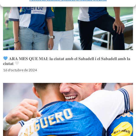
𝐀𝐑𝐀 𝐌𝐄́𝐒 𝐐𝐔𝐄 𝐌𝐀𝐈: 𝐥𝐚 𝐜𝐢𝐮𝐭𝐚𝐭 𝐚𝐦𝐛 𝐞𝐥 𝐒𝐚𝐛𝐚𝐝𝐞𝐥𝐥 𝐢 𝐞𝐥 𝐒𝐚𝐛𝐚𝐝𝐞𝐥𝐥 𝐚𝐦𝐛 𝐥𝐚
𝐜𝐢𝐮𝐭𝐚𝐭
16 d'octubre de 2024