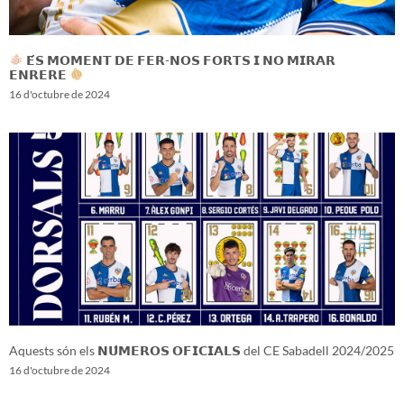
𝗘́𝗦 𝗠𝗢𝗠𝗘𝗡𝗧 𝗗𝗘 𝗙𝗘𝗥-𝗡𝗢𝗦 𝗙𝗢𝗥𝗧𝗦 𝗜 𝗡𝗢 𝗠𝗜𝗥𝗔𝗥
𝗘𝗡𝗥𝗘𝗥𝗘
16 d'octubre de 2024
Aquests són els 𝗡𝗨́𝗠𝗘𝗥𝗢𝗦 𝗢𝗙𝗜𝗖𝗜𝗔𝗟𝗦 del CE Sabadell 2024/2025
16 d'octubre de 2024