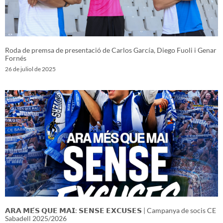
Roda de premsa de presentació de Carlos García, Diego Fuoli i Genar
Fornés
26 de juliol de 2025
𝗔𝗥𝗔 𝗠𝗘́𝗦 𝗤𝗨𝗘 𝗠𝗔𝗜: 𝗦𝗘𝗡𝗦𝗘 𝗘𝗫𝗖𝗨𝗦𝗘𝗦 | Campanya de socis CE
Sabadell 2025/2026