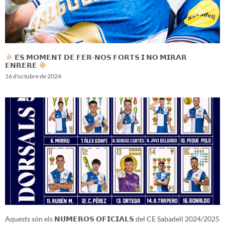
𝗘́𝗦 𝗠𝗢𝗠𝗘𝗡𝗧 𝗗𝗘 𝗙𝗘𝗥-𝗡𝗢𝗦 𝗙𝗢𝗥𝗧𝗦 𝗜 𝗡𝗢 𝗠𝗜𝗥𝗔𝗥
𝗘𝗡𝗥𝗘𝗥𝗘
16 d'octubre de 2024
Aquests són els 𝗡𝗨́𝗠𝗘𝗥𝗢𝗦 𝗢𝗙𝗜𝗖𝗜𝗔𝗟𝗦 del CE Sabadell 2024/2025