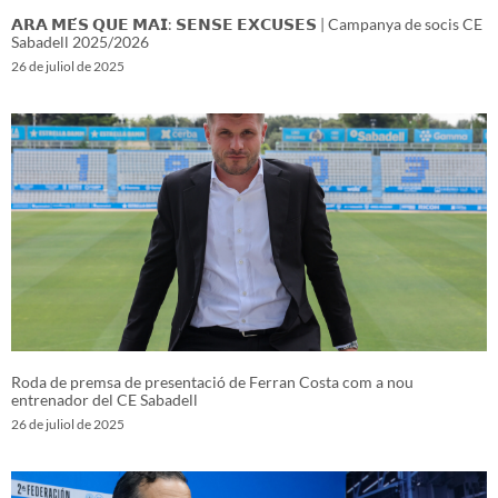
𝗔𝗥𝗔 𝗠𝗘́𝗦 𝗤𝗨𝗘 𝗠𝗔𝗜: 𝗦𝗘𝗡𝗦𝗘 𝗘𝗫𝗖𝗨𝗦𝗘𝗦 | Campanya de socis CE
Sabadell 2025/2026
26 de juliol de 2025
Roda de premsa de presentació de Ferran Costa com a nou
entrenador del CE Sabadell
26 de juliol de 2025