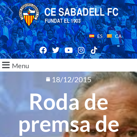
ES
CA
Menu
18/12/2015
Roda de
premsa de