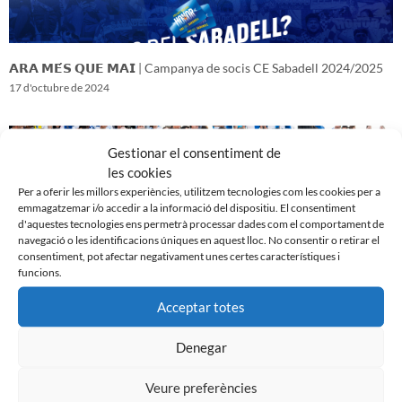
𝗔𝗥𝗔 𝗠𝗘́𝗦 𝗤𝗨𝗘 𝗠𝗔𝗜 | Campanya de socis CE Sabadell 2024/2025
17 d'octubre de 2024
Gestionar el consentiment de
les cookies
Per a oferir les millors experiències, utilitzem tecnologies com les cookies per a
emmagatzemar i/o accedir a la informació del dispositiu. El consentiment
d'aquestes tecnologies ens permetrà processar dades com el comportament de
navegació o les identificacions úniques en aquest lloc. No consentir o retirar el
consentiment, pot afectar negativament unes certes característiques i
funcions.
Acceptar totes
𝑽𝒆𝒏𝒊𝒎 𝒅’𝒖𝒏𝒂 𝒈𝒓𝒂𝒏 𝒃𝒂𝒕𝒂𝒍𝒍𝒂…𝒊 𝒂𝒏𝒆𝒎 𝒂 𝒑𝒆𝒓 𝒍𝒂 𝒔𝒆𝒈𝒖̈𝒆𝒏𝒕
Denegar
16 d'octubre de 2024
Veure preferències