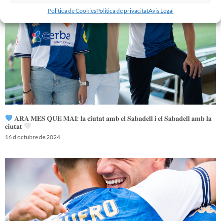
Politica de Cookies
Politica de privacitat
Avis Legal
𝐀𝐑𝐀 𝐌𝐄́𝐒 𝐐𝐔𝐄 𝐌𝐀𝐈: 𝐥𝐚 𝐜𝐢𝐮𝐭𝐚𝐭 𝐚𝐦𝐛 𝐞𝐥 𝐒𝐚𝐛𝐚𝐝𝐞𝐥𝐥 𝐢 𝐞𝐥 𝐒𝐚𝐛𝐚𝐝𝐞𝐥𝐥 𝐚𝐦𝐛 𝐥𝐚
𝐜𝐢𝐮𝐭𝐚𝐭
16 d'octubre de 2024