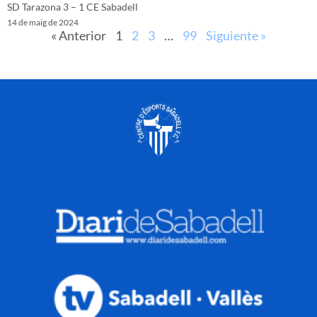
SD Tarazona 3 – 1 CE Sabadell
14 de maig de 2024
« Anterior
1
2
3
…
99
Siguiente »