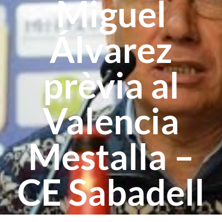
Miguel
Álvarez
prèvia al
Valencia
Mestalla –
CE Sabadell