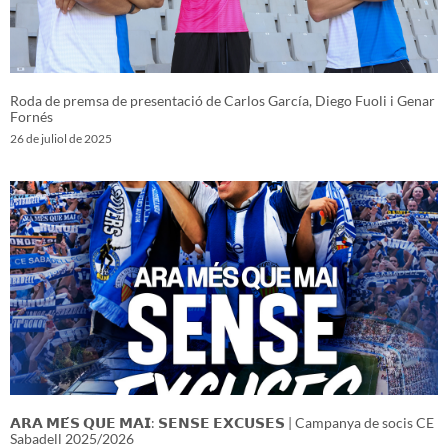
Roda de premsa de presentació de Carlos García, Diego Fuoli i Genar
Fornés
26 de juliol de 2025
𝗔𝗥𝗔 𝗠𝗘́𝗦 𝗤𝗨𝗘 𝗠𝗔𝗜: 𝗦𝗘𝗡𝗦𝗘 𝗘𝗫𝗖𝗨𝗦𝗘𝗦 | Campanya de socis CE
Sabadell 2025/2026