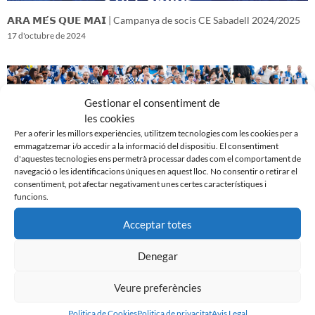
𝗔𝗥𝗔 𝗠𝗘́𝗦 𝗤𝗨𝗘 𝗠𝗔𝗜 | Campanya de socis CE Sabadell 2024/2025
17 d'octubre de 2024
Gestionar el consentiment de
les cookies
Per a oferir les millors experiències, utilitzem tecnologies com les cookies per a
emmagatzemar i/o accedir a la informació del dispositiu. El consentiment
d'aquestes tecnologies ens permetrà processar dades com el comportament de
navegació o les identificacions úniques en aquest lloc. No consentir o retirar el
consentiment, pot afectar negativament unes certes característiques i
funcions.
Acceptar totes
𝑽𝒆𝒏𝒊𝒎 𝒅’𝒖𝒏𝒂 𝒈𝒓𝒂𝒏 𝒃𝒂𝒕𝒂𝒍𝒍𝒂…𝒊 𝒂𝒏𝒆𝒎 𝒂 𝒑𝒆𝒓 𝒍𝒂 𝒔𝒆𝒈𝒖̈𝒆𝒏𝒕
16 d'octubre de 2024
Denegar
Veure preferències
Politica de Cookies
Politica de privacitat
Avis Legal