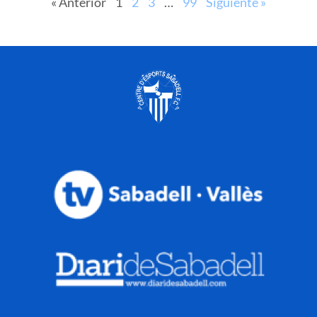
« Anterior
1
2
3
…
99
Siguiente »