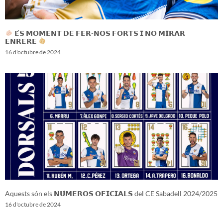
𝗘́𝗦 𝗠𝗢𝗠𝗘𝗡𝗧 𝗗𝗘 𝗙𝗘𝗥-𝗡𝗢𝗦 𝗙𝗢𝗥𝗧𝗦 𝗜 𝗡𝗢 𝗠𝗜𝗥𝗔𝗥
𝗘𝗡𝗥𝗘𝗥𝗘
16 d'octubre de 2024
Aquests són els 𝗡𝗨́𝗠𝗘𝗥𝗢𝗦 𝗢𝗙𝗜𝗖𝗜𝗔𝗟𝗦 del CE Sabadell 2024/2025
16 d'octubre de 2024