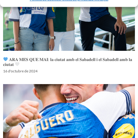
𝐀𝐑𝐀 𝐌𝐄́𝐒 𝐐𝐔𝐄 𝐌𝐀𝐈: 𝐥𝐚 𝐜𝐢𝐮𝐭𝐚𝐭 𝐚𝐦𝐛 𝐞𝐥 𝐒𝐚𝐛𝐚𝐝𝐞𝐥𝐥 𝐢 𝐞𝐥 𝐒𝐚𝐛𝐚𝐝𝐞𝐥𝐥 𝐚𝐦𝐛 𝐥𝐚
𝐜𝐢𝐮𝐭𝐚𝐭
16 d'octubre de 2024