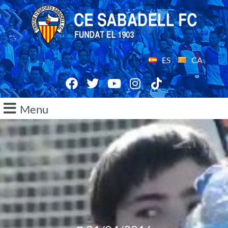
ES
CA
Menu