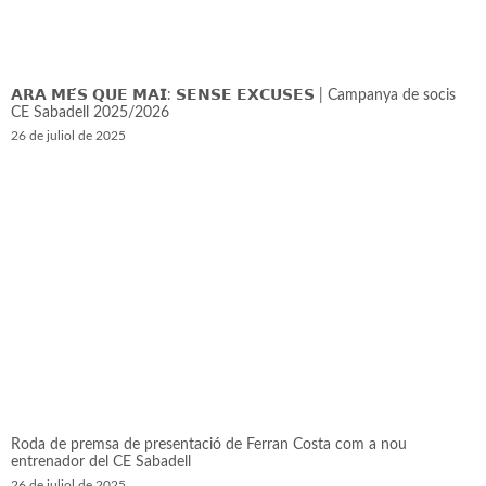
𝗔𝗥𝗔 𝗠𝗘́𝗦 𝗤𝗨𝗘 𝗠𝗔𝗜: 𝗦𝗘𝗡𝗦𝗘 𝗘𝗫𝗖𝗨𝗦𝗘𝗦 | Campanya de socis
CE Sabadell 2025/2026
26 de juliol de 2025
Roda de premsa de presentació de Ferran Costa com a nou
entrenador del CE Sabadell
26 de juliol de 2025