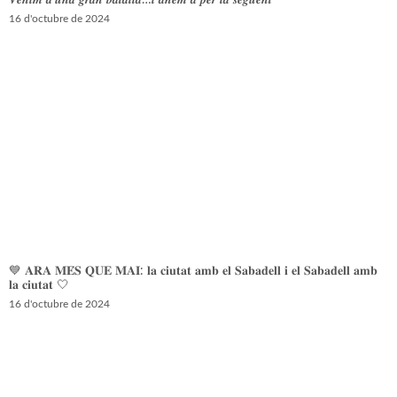
𝑽𝒆𝒏𝒊𝒎 𝒅’𝒖𝒏𝒂 𝒈𝒓𝒂𝒏 𝒃𝒂𝒕𝒂𝒍𝒍𝒂…𝒊 𝒂𝒏𝒆𝒎 𝒂 𝒑𝒆𝒓 𝒍𝒂 𝒔𝒆𝒈𝒖̈𝒆𝒏𝒕
16 d'octubre de 2024
💙 𝐀𝐑𝐀 𝐌𝐄́𝐒 𝐐𝐔𝐄 𝐌𝐀𝐈: 𝐥𝐚 𝐜𝐢𝐮𝐭𝐚𝐭 𝐚𝐦𝐛 𝐞𝐥 𝐒𝐚𝐛𝐚𝐝𝐞𝐥𝐥 𝐢 𝐞𝐥 𝐒𝐚𝐛𝐚𝐝𝐞𝐥𝐥 𝐚𝐦𝐛
𝐥𝐚 𝐜𝐢𝐮𝐭𝐚𝐭 🤍
16 d'octubre de 2024