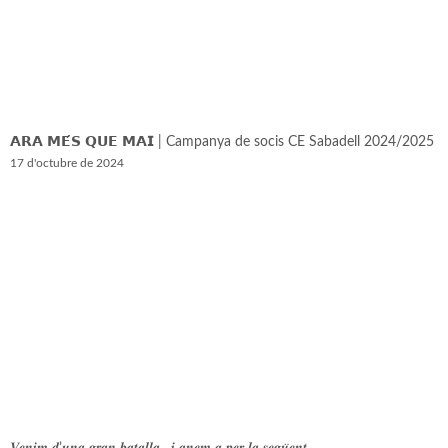
𝗔𝗥𝗔 𝗠𝗘́𝗦 𝗤𝗨𝗘 𝗠𝗔𝗜 | Campanya de socis CE Sabadell 2024/2025
17 d'octubre de 2024