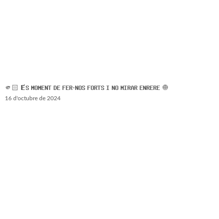
🫵🏻 𝗘́𝗦 𝗠𝗢𝗠𝗘𝗡𝗧 𝗗𝗘 𝗙𝗘𝗥-𝗡𝗢𝗦 𝗙𝗢𝗥𝗧𝗦 𝗜 𝗡𝗢 𝗠𝗜𝗥𝗔𝗥 𝗘𝗡𝗥𝗘𝗥𝗘 🧅
16 d'octubre de 2024